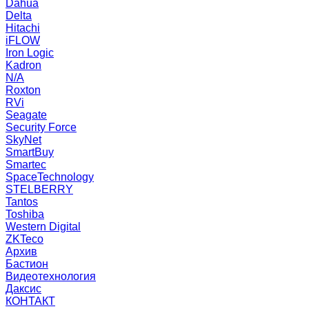
Dahua
Delta
Hitachi
iFLOW
Iron Logic
Kadron
N/A
Roxton
RVi
Seagate
Security Force
SkyNet
SmartBuy
Smartec
SpaceTechnology
STELBERRY
Tantos
Toshiba
Western Digital
ZKTeco
Архив
Бастион
Видеотехнология
Даксис
КОНТАКТ