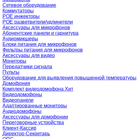
Сетевое оборудование
Коммутаторы
POE инжекторы
POE разветвители/удлинители
Аксессуары для микрофонов
Абонентские панели и гарнитура
Аудиомикшеры
Блоки питания для микрофонов
Фильтры питания для микрофонов
Аксессуары для видео
Мониторы
Передатчики сигнала
Пульты
Оборудование для выявления повышенной температуры
Домофония
Комплект видеодомофона
Хит
Видеодомофоны
Видеопанели
Адаптированные мониторы
Аудиодомофоны
Аксессуары для домофонии
Переговорные устройства
Клиент-Кассир
Директор-Секретарь