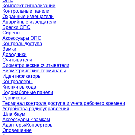
ОПС
Комплект сигнализации
Контрольные панели
Охранные извещатели
Аварийные извещатели
Брелки ОПС
Сирены
Аксессуары ОПС
Контроль доступа
Замки
Доводчики
Считыватели
Биометрические считыватели
Биометрические терминалы
Идентификаторы
Контроллеры
Кнопки выхода
Кодонаборные панели
Турникеты
Терминал контроля доступа и учета рабочего времени
Устройства радиоуправления
Шлагбаум
Аксессуары к замкам
Адаптеры/Конвертеры
Оповещение