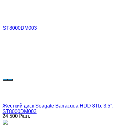
Жесткий диск Seagate Barracuda HDD 8Tb, 3.5'',
ST8000DM003
24 500
₽
/
шт.