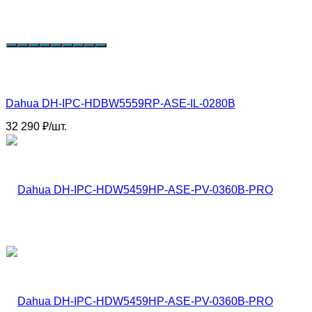
Dahua DH-IPC-HDBW5559RP-ASE-IL-0280B
32 290
₽
/
шт.