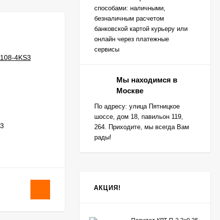
способами: наличными,
безналичным расчетом
банковской картой курьеру или
онлайн через платежные
сервисы
Мы находимся в
Москве
По адресу: улица Пятницкое
шоссе, дом 18, павильон 119,
3
Козырек к электромеханическому замку
264. Приходите, мы всегда Вам
рады!
В НАЛИЧИИ
АКЦИЯ!
590
₽
/
шт.