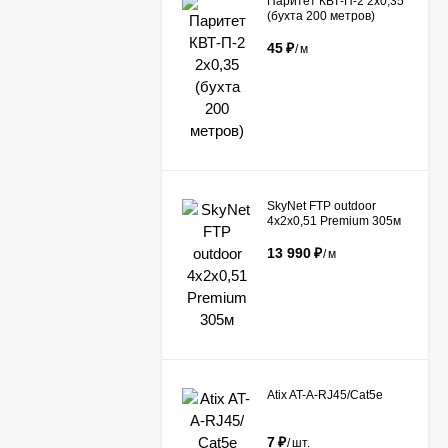
Паритет КВТ-П-2 2х0,35
(бухта 200 метров)
45
₽
/
м
​SkyNet FTP outdoor
4x2x0,51 Premium 305м
13 990
₽
/
м
Atix AT-A-RJ45/Сat5e
7
₽
/
шт.