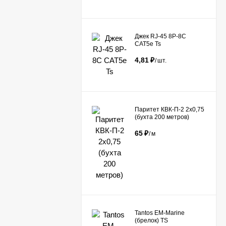
Джек RJ-45 8P-8C
CAT5e Ts
4,81
₽
/
шт.
Паритет КВК-П-2 2х0,75
(бухта 200 метров)
65
₽
/
м
Tantos EM-Marine
(брелок) TS