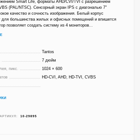
жением Smart Life, форматы AHD/CVI/TVI с разрешением
VBS (PAL/NTSC). Сенсорный экран IPS с диагональю 7"
окое качество и сочность изображения. Белый корпус
т для большинства жилых и офисных помещений и впишется
тор позволяет создать систему из 4 мониторов...
Е
Tantos
а
7 дюйм
ея, пикс.
1024 × 600
атов
HD-CVI, AHD, HD-TVI, CVBS
ИКИ
АРТИКУЛ:
10-29895