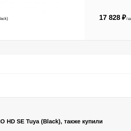
17 828
₽
ш
lack)
/
 HD SE Tuya (Black), также купили