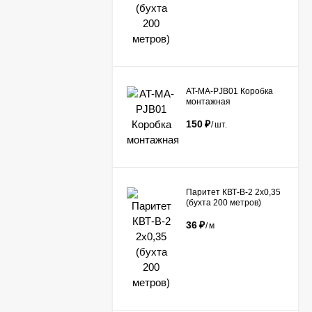
AT-MA-PJB01 Коробка
монтажная
150
₽
/
шт.
Паритет КВТ-В-2 2х0,35
(бухта 200 метров)
36
₽
/
м