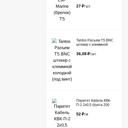
27
₽
/
шт.
Tantos Разъем TS BNC
штекер с клеммной
колодкой (под винт)​
36,08
₽
/
шт.
Паритет Кабель КВК-
П-2 2х0,5 (бухта 200
метров)
52
₽
/
м