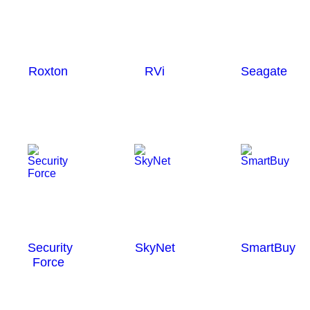
Roxton
RVi
Seagate
Security
SkyNet
SmartBuy
Force