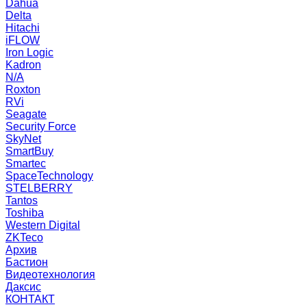
Dahua
Delta
Hitachi
iFLOW
Iron Logic
Kadron
N/A
Roxton
RVi
Seagate
Security Force
SkyNet
SmartBuy
Smartec
SpaceTechnology
STELBERRY
Tantos
Toshiba
Western Digital
ZKTeco
Архив
Бастион
Видеотехнология
Даксис
КОНТАКТ