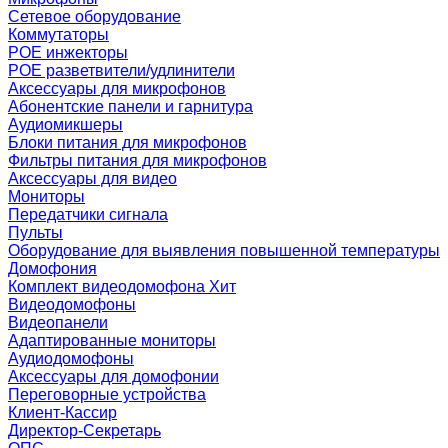
Сетевое оборудование
Коммутаторы
POE инжекторы
POE разветвители/удлинители
Аксессуары для микрофонов
Абонентские панели и гарнитура
Аудиомикшеры
Блоки питания для микрофонов
Фильтры питания для микрофонов
Аксессуары для видео
Мониторы
Передатчики сигнала
Пульты
Оборудование для выявления повышенной температуры
Домофония
Комплект видеодомофона
Хит
Видеодомофоны
Видеопанели
Адаптированные мониторы
Аудиодомофоны
Аксессуары для домофонии
Переговорные устройства
Клиент-Кассир
Директор-Секретарь