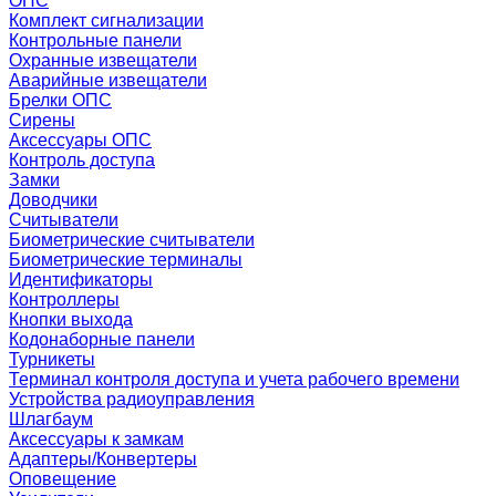
ОПС
Комплект сигнализации
Контрольные панели
Охранные извещатели
Аварийные извещатели
Брелки ОПС
Сирены
Аксессуары ОПС
Контроль доступа
Замки
Доводчики
Считыватели
Биометрические считыватели
Биометрические терминалы
Идентификаторы
Контроллеры
Кнопки выхода
Кодонаборные панели
Турникеты
Терминал контроля доступа и учета рабочего времени
Устройства радиоуправления
Шлагбаум
Аксессуары к замкам
Адаптеры/Конвертеры
Оповещение