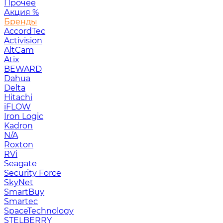
Прочее
Акция
%
Бренды
AccordTec
Activision
AltCam
Atix
BEWARD
Dahua
Delta
Hitachi
iFLOW
Iron Logic
Kadron
N/A
Roxton
RVi
Seagate
Security Force
SkyNet
SmartBuy
Smartec
SpaceTechnology
STELBERRY