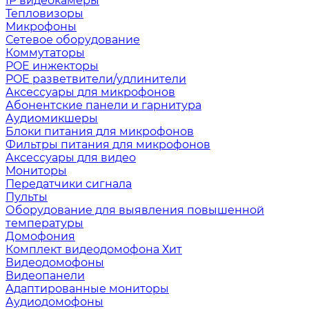
IP видеокамеры
Тепловизоры
Микрофоны
Сетевое оборудование
Коммутаторы
POE инжекторы
POE разветвители/удлинители
Аксессуары для микрофонов
Абонентские панели и гарнитура
Аудиомикшеры
Блоки питания для микрофонов
Фильтры питания для микрофонов
Аксессуары для видео
Мониторы
Передатчики сигнала
Пульты
Оборудование для выявления повышенной
температуры
Домофония
Комплект видеодомофона
Хит
Видеодомофоны
Видеопанели
Адаптированные мониторы
Аудиодомофоны