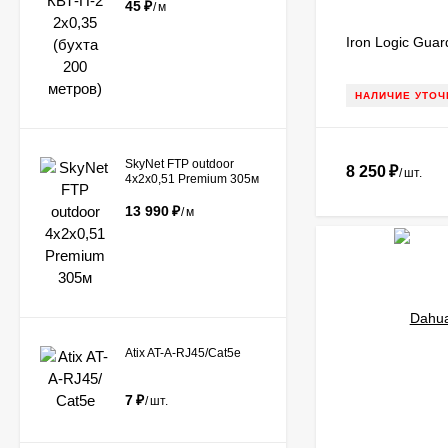
45
₽
/
м
Iron Logic Guar
НАЛИЧИЕ УТОЧ
​SkyNet FTP outdoor
8 250
₽
/
шт.
4x2x0,51 Premium 305м
13 990
₽
/
м
Atix AT-A-RJ45/Сat5e
7
₽
/
шт.