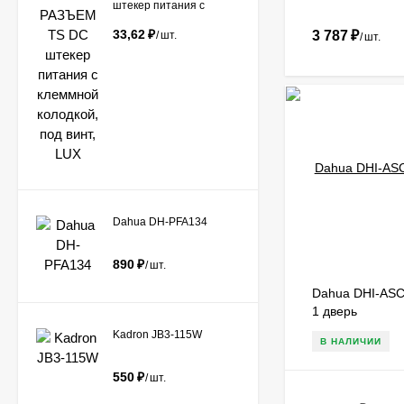
штекер питания с
клеммной колодкой, под
винт, LUX
33,62
₽
3 787
₽
/
шт.
/
шт.
Dahua DH-PFA134
890
₽
/
шт.
Dahua DHI-ASC
1 дверь
Kadron JB3-115W
В НАЛИЧИИ
550
₽
/
шт.