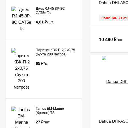
Dahua DHI-AS
Джек RJ-45 8P-8C
CAT5e Ts
НАЛИЧИЕ УТОЧ
4,81
₽
/
шт.
10 490
₽
/
шт.
Паритет КВК-П-2 2х0,75
(бухта 200 метров)
65
₽
/
м
Tantos EM-Marine
(брелок) TS
Dahua DHI-ASC
27
₽
/
шт.