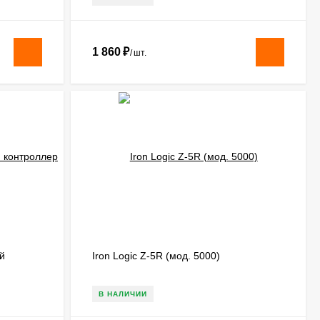
1 860
₽
/
шт.
й
​Iron Logic Z-5R (мод. 5000)
В НАЛИЧИИ