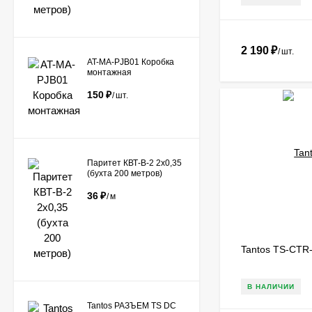
2 190
₽
/
шт.
AT-MA-PJB01 Коробка
монтажная
150
₽
/
шт.
Паритет КВТ-В-2 2х0,35
(бухта 200 метров)
36
₽
/
м
Tantos TS-CTR
В НАЛИЧИИ
Tantos РАЗЪЕМ TS DC