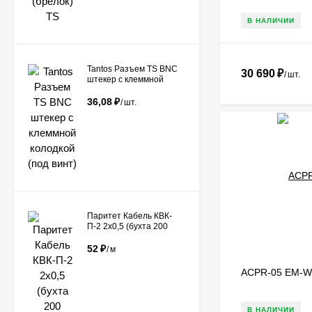
В НАЛИЧИИ
Tantos Разъем TS BNC
30 690
₽
/
шт.
штекер с клеммной
колодкой (под винт)​
36,08
₽
/
шт.
Паритет Кабель КВК-
П-2 2х0,5 (бухта 200
метров)
52
₽
/
м
ACPR-05 EM-W 
В НАЛИЧИИ