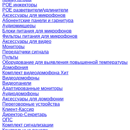
POE инжекторы
POE разветвители/удлинители
Аксессуары для микрофонов
Абонентские панели и гарнитура
Аудиомикшеры
Блоки питания для микрофонов
Фильтры питания для микрофонов
Аксессуары для видео
Мониторы
Передатчики сигнала
Пульты
Оборудование для выявления повышенной температуры
Домофония
Комплект видеодомофона
Хит
Видеодомофоны
Видеопанели
Адаптированные мониторы
Аудиодомофоны
Аксессуары для домофонии
Переговорные устройства
Клиент-Кассир
Директор-Секретарь
ОПС
Комплект сигнализации