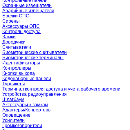
Контрольные панели
Охранные извещатели
Аварийные извещатели
Брелки ОПС
Сирены
Аксессуары ОПС
Контроль доступа
Замки
Доводчики
Считыватели
Биометрические считыватели
Биометрические терминалы
Идентификаторы
Контроллеры
Кнопки выхода
Кодонаборные панели
Турникеты
Терминал контроля доступа и учета рабочего времени
Устройства радиоуправления
Шлагбаум
Аксессуары к замкам
Адаптеры/Конвертеры
Оповещение
Усилители
Громкоговорители