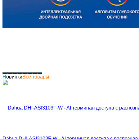
Новинки
Все товары
Dahua DHI-ASI3103F-W - AI терминал доступа с распозна