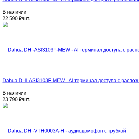
В наличии
22 590
₽
/
шт.
Dahua DHI-ASI3103F-MEW - AI терминал доступа с распоз
В наличии
23 790
₽
/
шт.