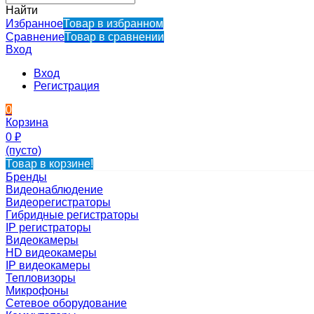
Найти
Избранное
Товар в избранном
Сравнение
Товар в сравнении
Вход
Вход
Регистрация
0
Корзина
0
₽
(пусто)
Товар в корзине!
Бренды
Видеонаблюдение
Видеорегистраторы
Гибридные регистраторы
IP регистраторы
Видеокамеры
HD видеокамеры
IP видеокамеры
Тепловизоры
Микрофоны
Сетевое оборудование