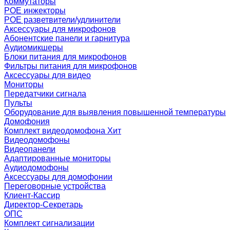
Коммутаторы
POE инжекторы
POE разветвители/удлинители
Аксессуары для микрофонов
Абонентские панели и гарнитура
Аудиомикшеры
Блоки питания для микрофонов
Фильтры питания для микрофонов
Аксессуары для видео
Мониторы
Передатчики сигнала
Пульты
Оборудование для выявления повышенной температуры
Домофония
Комплект видеодомофона
Хит
Видеодомофоны
Видеопанели
Адаптированные мониторы
Аудиодомофоны
Аксессуары для домофонии
Переговорные устройства
Клиент-Кассир
Директор-Секретарь
ОПС
Комплект сигнализации