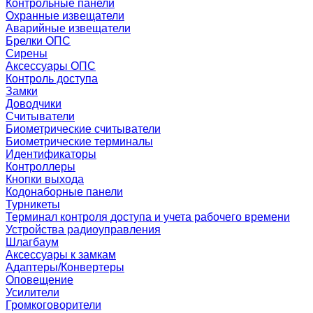
Контрольные панели
Охранные извещатели
Аварийные извещатели
Брелки ОПС
Сирены
Аксессуары ОПС
Контроль доступа
Замки
Доводчики
Считыватели
Биометрические считыватели
Биометрические терминалы
Идентификаторы
Контроллеры
Кнопки выхода
Кодонаборные панели
Турникеты
Терминал контроля доступа и учета рабочего времени
Устройства радиоуправления
Шлагбаум
Аксессуары к замкам
Адаптеры/Конвертеры
Оповещение
Усилители
Громкоговорители