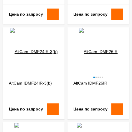
Цена по запросу
Цена по запросу
AltCam IDMF24IR-3(b)
AltCam IDMF26IR
Цена по запросу
Цена по запросу