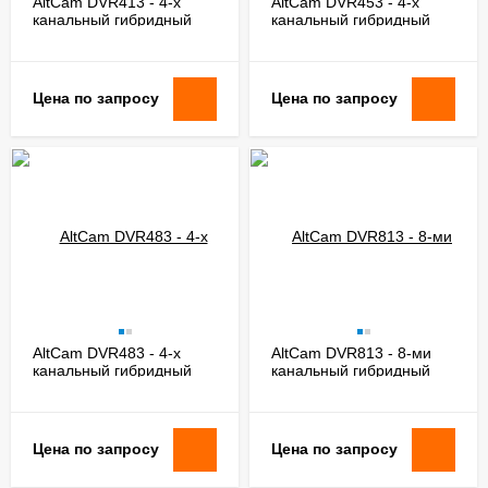
AltCam DVR413 - 4-х
AltCam DVR453 - 4-х
канальный гибридный
канальный гибридный
5Mp_Lite XVR
5Mp XVR
Цена по запросу
Цена по запросу
AltCam DVR483 - 4-х
AltCam DVR813 - 8-ми
канальный гибридный
канальный гибридный
8Mp XVR
5Mp_Lite XVR
Цена по запросу
Цена по запросу