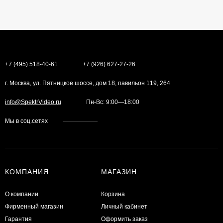
+7 (495) 518-40-61
+7 (926) 627-27-26
г. Москва, ул. Пятницкое шоссе, дом 18, павильон 119, 264
info@SpektrVideo.ru
Пн-Вс: 9:00—18:00
Мы в соц.сетях
КОМПАНИЯ
МАГАЗИН
О компании
Корзина
Фирменный магазин
Личный кабинет
Гарантия
Оформить заказ