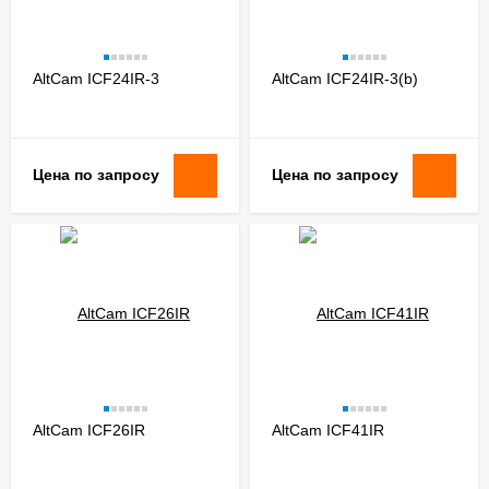
AltCam ICF24IR-3
AltCam ICF24IR-3(b)
Цена по запросу
Цена по запросу
AltCam ICF26IR
AltCam ICF41IR