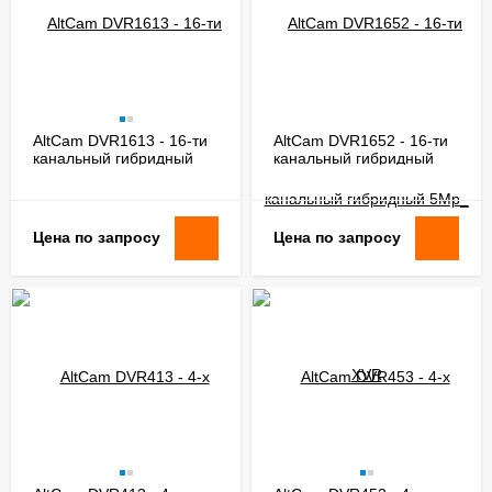
AltCam DVR1613 - 16-ти
AltCam DVR1652 - 16-ти
канальный гибридный
канальный гибридный
5Mp_Lite XVR
5Mp_ XVR
Цена по запросу
Цена по запросу