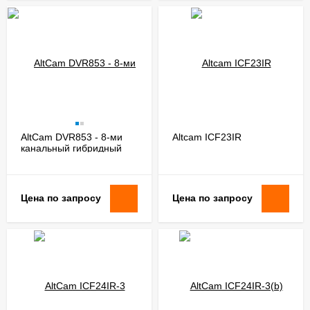
AltCam DVR853 - 8-ми
Altcam ICF23IR
канальный гибридный
5Mp XVR
Цена по запросу
Цена по запросу