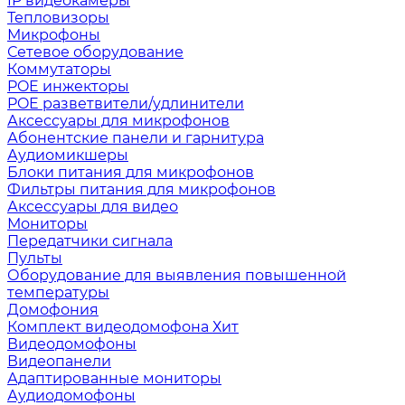
IP видеокамеры
Тепловизоры
Микрофоны
Сетевое оборудование
Коммутаторы
POE инжекторы
POE разветвители/удлинители
Аксессуары для микрофонов
Абонентские панели и гарнитура
Аудиомикшеры
Блоки питания для микрофонов
Фильтры питания для микрофонов
Аксессуары для видео
Мониторы
Передатчики сигнала
Пульты
Оборудование для выявления повышенной
температуры
Домофония
Комплект видеодомофона
Хит
Видеодомофоны
Видеопанели
Адаптированные мониторы
Аудиодомофоны