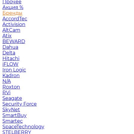
Прочее
Акция
%
Бренды
AccordTec
Activision
AltCam
Atix
BEWARD
Dahua
Delta
Hitachi
iFLOW
Iron Logic
Kadron
N/A
Roxton
RVi
Seagate
Security Force
SkyNet
SmartBuy
Smartec
SpaceTechnology
STELBERRY