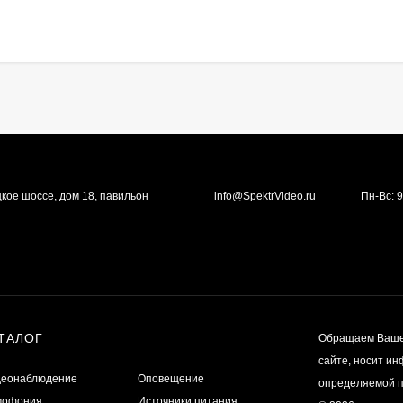
ицкое шоссе, дом 18, павильон
info@SpektrVideo.ru
Пн-Вс: 
ТАЛОГ
Обращаем Ваше 
сайте, носит и
деонаблюдение
Оповещение
определяемой п
мофония
Источники питания