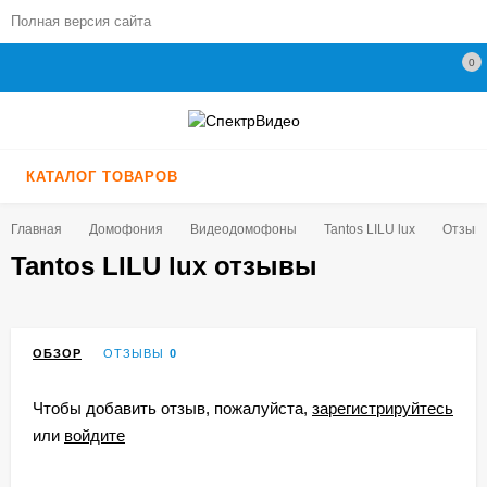
Полная версия сайта
0
КАТАЛОГ ТОВАРОВ
Главная
Домофония
Видеодомофоны
Tantos LILU lux
Отзыв
Tantos LILU lux отзывы
ОБЗОР
ОТЗЫВЫ
0
Чтобы добавить отзыв, пожалуйста,
зарегистрируйтесь
или
войдите