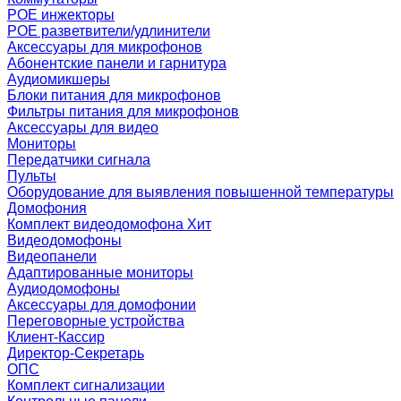
POE инжекторы
POE разветвители/удлинители
Аксессуары для микрофонов
Абонентские панели и гарнитура
Аудиомикшеры
Блоки питания для микрофонов
Фильтры питания для микрофонов
Аксессуары для видео
Мониторы
Передатчики сигнала
Пульты
Оборудование для выявления повышенной температуры
Домофония
Комплект видеодомофона
Хит
Видеодомофоны
Видеопанели
Адаптированные мониторы
Аудиодомофоны
Аксессуары для домофонии
Переговорные устройства
Клиент-Кассир
Директор-Секретарь
ОПС
Комплект сигнализации