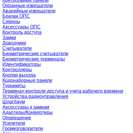
Контрольные панели
Охранные извещатели
Аварийные извещатели
Брелки ОПС
Сирены
Аксессуары ОПС
Контроль доступа
Замки
Доводчики
Считыватели
Биометрические считыватели
Биометрические терминалы
Идентификаторы
Контроллеры
Кнопки выхода
Кодонаборные панели
Турникеты
Терминал контроля доступа и учета рабочего времени
Устройства радиоуправления
Шлагбаум
Аксессуары к замкам
Адаптеры/Конвертеры
Оповещение
Усилители
Громкоговорители