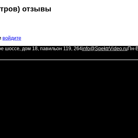
метров) отзывы
и
войдите
ое шоссе, дом 18, павильон 119, 264
info@SpektrVideo.ru
Пн-В