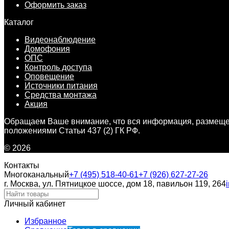
Оформить заказ
Каталог
Видеонаблюдение
Домофония
ОПС
Контроль доступа
Оповещение
Источники питания
Средства монтажа
Акция
Обращаем Ваше внимание, что вся информация, размещен
положениями Статьи 437 (2) ГК РФ.
© 2026
Контакты
Многоканальный
+7 (495) 518-40-61
+7 (926) 627-27-26
г. Москва, ул. Пятницкое шоссе, дом 18, павильон 119, 264
Личный кабинет
Избранное