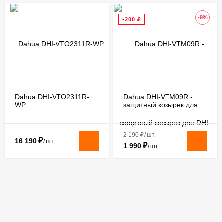
-9%
-200
₽
​Dahua DHI-VTO2311R-
Dahua DHI-VTM09R​​ -
WP
защитный козырек для
DHI-VTO2211G-WP
2 190
₽
/
шт.
₽
16 190
/
шт.
₽
1 990
/
шт.