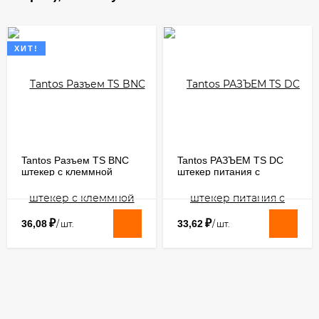
ХИТ!
Tantos Разъем TS BNC
Tantos РАЗЪЕМ TS DC
штекер с клеммной
штекер питания с
колодкой (под винт)​
клеммной колодкой, под
винт, LUX
₽
₽
36,08
33,62
/
шт.
/
шт.