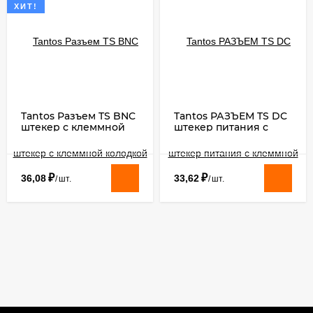
ХИТ!
Tantos Разъем TS BNC
Tantos РАЗЪЕМ TS DC
штекер с клеммной
штекер питания с
колодкой (под винт)​
клеммной колодкой,
под винт, LUX
₽
₽
36,08
33,62
/
шт.
/
шт.