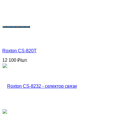
Roxton CS-820T
12 100
₽
/
шт.