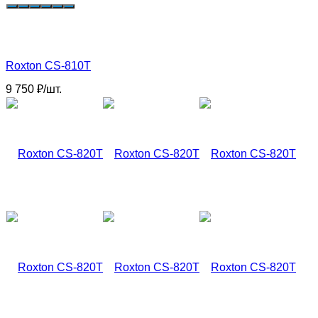
Roxton CS-810T
9 750
₽
/
шт.