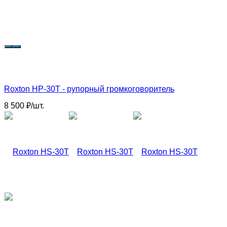
Roxton HP-30T - рупорный громкоговоритель
8 500
₽
/
шт.