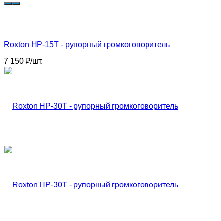
Roxton HP-15T - рупорный громкоговоритель
7 150
₽
/
шт.