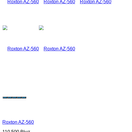
Roxton AZ-560
110 500
₽
/
шт.