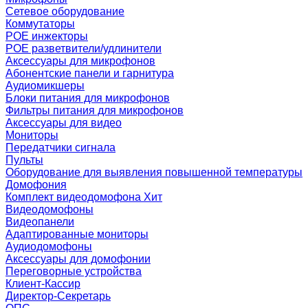
Сетевое оборудование
Коммутаторы
POE инжекторы
POE разветвители/удлинители
Аксессуары для микрофонов
Абонентские панели и гарнитура
Аудиомикшеры
Блоки питания для микрофонов
Фильтры питания для микрофонов
Аксессуары для видео
Мониторы
Передатчики сигнала
Пульты
Оборудование для выявления повышенной температуры
Домофония
Комплект видеодомофона
Хит
Видеодомофоны
Видеопанели
Адаптированные мониторы
Аудиодомофоны
Аксессуары для домофонии
Переговорные устройства
Клиент-Кассир
Директор-Секретарь