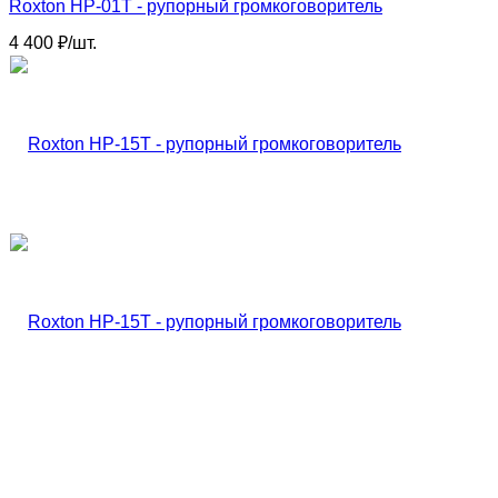
Roxton HP-01T - рупорный громкоговоритель
4 400
₽
/
шт.