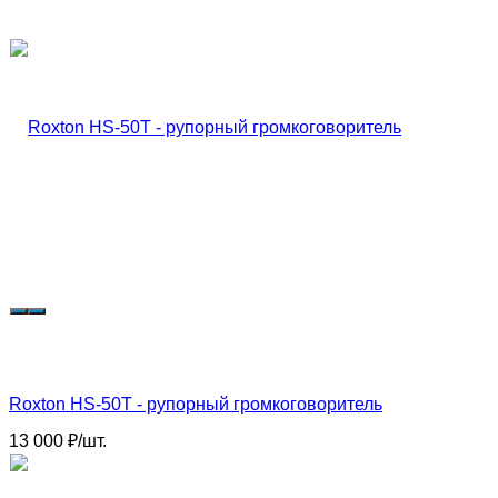
Roxton HS-50T - рупорный громкоговоритель
13 000
₽
/
шт.