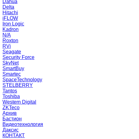
Dahua
Delta
Hitachi
iFLOW
Iron Logic
Kadron
N/A
Roxton
RVi
Seagate
Security Force
SkyNet
SmartBuy
Smartec
SpaceTechnology
STELBERRY
Tantos
Toshiba
Western Digital
ZKTeco
Архив
Бастион
Видеотехнология
Даксис
КОНТАКТ