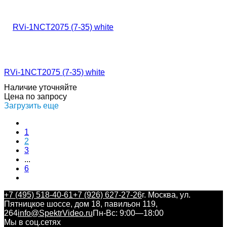
RVi-1NCT2075 (7-35) white
Наличие уточняйте
Цена по запросу
Загрузить еще
1
2
3
...
6
+7 (495) 518-40-61
+7 (926) 627-27-26
г. Москва, ул.
Пятницкое шоссе, дом 18, павильон 119,
264
info@SpektrVideo.ru
Пн-Вс: 9:00—18:00
Мы в соц.сетях