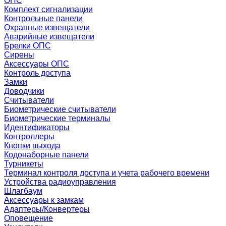
ОПС
Комплект сигнализации
Контрольные панели
Охранные извещатели
Аварийные извещатели
Брелки ОПС
Сирены
Аксессуары ОПС
Контроль доступа
Замки
Доводчики
Считыватели
Биометрические считыватели
Биометрические терминалы
Идентификаторы
Контроллеры
Кнопки выхода
Кодонаборные панели
Турникеты
Терминал контроля доступа и учета рабочего времени
Устройства радиоуправления
Шлагбаум
Аксессуары к замкам
Адаптеры/Конвертеры
Оповещение