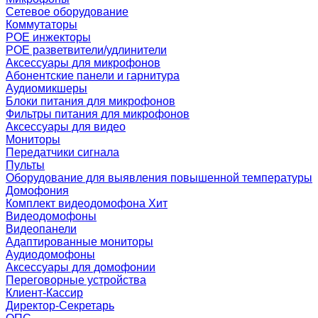
Сетевое оборудование
Коммутаторы
POE инжекторы
POE разветвители/удлинители
Аксессуары для микрофонов
Абонентские панели и гарнитура
Аудиомикшеры
Блоки питания для микрофонов
Фильтры питания для микрофонов
Аксессуары для видео
Мониторы
Передатчики сигнала
Пульты
Оборудование для выявления повышенной температуры
Домофония
Комплект видеодомофона
Хит
Видеодомофоны
Видеопанели
Адаптированные мониторы
Аудиодомофоны
Аксессуары для домофонии
Переговорные устройства
Клиент-Кассир
Директор-Секретарь