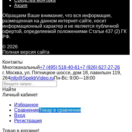
Средства монтажа
Акция
Обращаем Ваше внимание, что вся информация,
размещенная на данном интернет-сайте, носит
информационный характер и не является публичной
офертой, определяемой положениями Статьи 437 (2) ГК
РФ.
© 2026
Полная версия сайта
Контакты
Многоканальный
+7 (495) 518-40-61
+7 (926) 627-27-26
г. Москва, ул. Пятницкое шоссе, дом 18, павильон 119,
264
info@SpektrVideo.ru
Пн-Вс: 9:00—18:00
Найти
Личный кабинет
Избранное
Сравнение
Товар в сравнении
Вход
Регистрация
Товар в корзине!