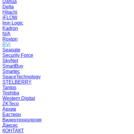
Dahua
Delta
Hitachi
iFLOW
Iron Logic
Kadron
N/A
Roxton
RVi
Seagate
Security Force
SkyNet
SmartBuy
Smartec
SpaceTechnology
STELBERRY
Tantos
Toshiba
Western Digital
ZKTeco
Архив
Бастион
Видеотехнология
Даксис
КОНТАКТ