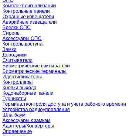
ОПС
Комплект сигнализации
Контрольные панели
Охранные извещатели
Аварийные извещатели
Брелки ОПС
Сирены
Аксессуары ОПС
Контроль доступа
Замки
Доводчики
Считыватели
Биометрические считыватели
Биометрические терминалы
Идентификаторы
Контроллеры
Кнопки выхода
Кодонаборные панели
Турникеты
Терминал контроля доступа и учета рабочего времени
Устройства радиоуправления
Шлагбаум
Аксессуары к замкам
Адаптеры/Конвертеры
Оповещение