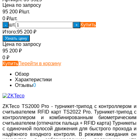
Цена по запросу
95 200
₽
/
шт.
0
₽
/
шт.
шт.
Купить
-
+
Итого:
95 200
₽
Узнать цену
Цена по запросу
95 200
₽
0
₽
Купить
Перейти в корзину
Обзор
Характеристики
Отзывы
0
ZKTeco TS2000 Pro - турникет-трипод с контроллером и
считывателем RFID карт TS2022 Pro. Турникет-трипод c
контроллером и комбинированным биометрическим
считывателем (отпечаток пальца + RFID карта) Турникеты
с одиночной полосой движения для быстрого прохода и
надёжного входного контроля. В режиме ожидания он