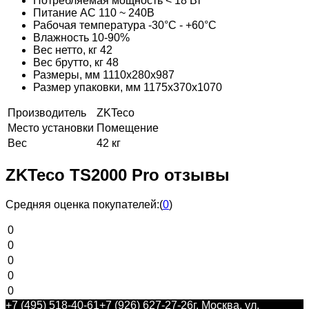
Потребляемая мощность < 18 Вт
Питание AC 110 ~ 240В
Рабочая температура -30°C - +60°C
Влажность 10-90%
Вес нетто, кг 42
Вес брутто, кг 48
Размеры, мм 1110х280х987
Размер упаковки, мм 1175х370х1070
Производитель
ZKTeco
Место установки
Помещение
Вес
42 кг
ZKTeco TS2000 Pro отзывы
Средняя оценка покупателей:
(
0
)
0
0
0
0
0
+7 (495) 518-40-61
+7 (926) 627-27-26
г. Москва, ул.