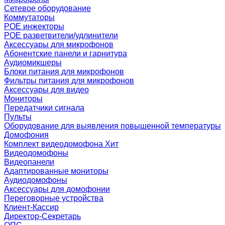
Сетевое оборудование
Коммутаторы
POE инжекторы
POE разветвители/удлинители
Аксессуары для микрофонов
Абонентские панели и гарнитура
Аудиомикшеры
Блоки питания для микрофонов
Фильтры питания для микрофонов
Аксессуары для видео
Мониторы
Передатчики сигнала
Пульты
Оборудование для выявления повышенной температуры
Домофония
Комплект видеодомофона
Хит
Видеодомофоны
Видеопанели
Адаптированные мониторы
Аудиодомофоны
Аксессуары для домофонии
Переговорные устройства
Клиент-Кассир
Директор-Секретарь