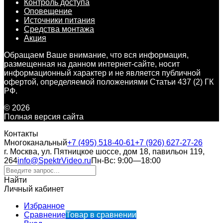
Контроль доступа
Оповещение
Источники питания
Средства монтажа
Акция
Обращаем Ваше внимание, что вся информация,
размещенная на данном интернет-сайте, носит
информационный характер и не является публичной
офертой, определяемой положениями Статьи 437 (2) ГК
РФ.
© 2026
Полная версия сайта
Контакты
Многоканальный
+7 (495) 518-40-61
+7 (926) 627-27-26
г. Москва, ул. Пятницкое шоссе, дом 18, павильон 119,
264
info@SpektrVideo.ru
Пн-Вс: 9:00—18:00
Найти
Личный кабинет
Избранное
Сравнение
Товар в сравнении