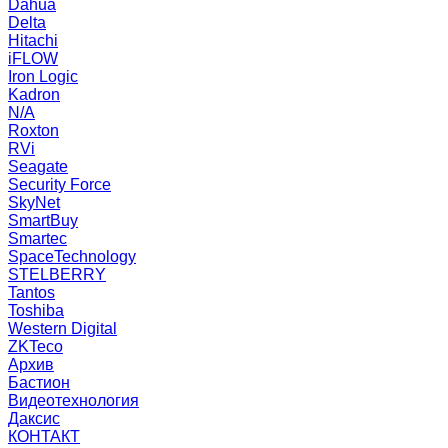
Dahua
Delta
Hitachi
iFLOW
Iron Logic
Kadron
N/A
Roxton
RVi
Seagate
Security Force
SkyNet
SmartBuy
Smartec
SpaceTechnology
STELBERRY
Tantos
Toshiba
Western Digital
ZKTeco
Архив
Бастион
Видеотехнология
Даксис
КОНТАКТ