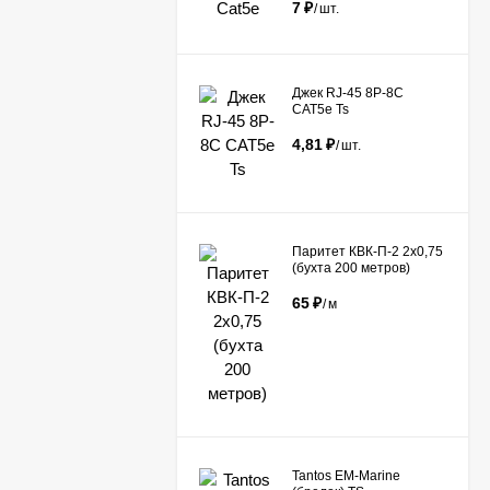
7
₽
/
шт.
Джек RJ-45 8P-8C
CAT5e Ts
4,81
₽
/
шт.
Паритет КВК-П-2 2х0,75
(бухта 200 метров)
65
₽
/
м
Tantos EM-Marine