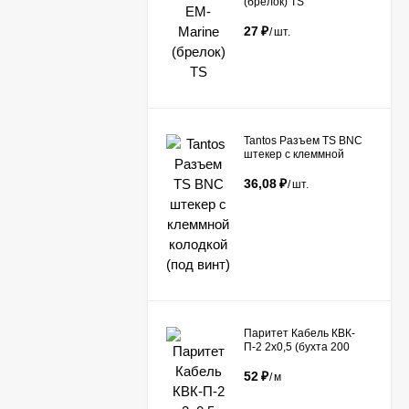
(брелок) TS
27
₽
/
шт.
Tantos Разъем TS BNC
штекер с клеммной
колодкой (под винт)​
36,08
₽
/
шт.
Паритет Кабель КВК-
П-2 2х0,5 (бухта 200
метров)
52
₽
/
м