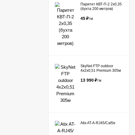
Паритет КВТ-П-2 2х0,35
(бухта 200 метров)
45
₽
/
м
​SkyNet FTP outdoor
4x2x0,51 Premium 305м
13 990
₽
/
м
Atix AT-A-RJ45/Сat5e