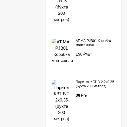
AT-MA-PJB01 Коробка
монтажная
150
₽
/
шт.
Паритет КВТ-В-2 2х0,35
(бухта 200 метров)
36
₽
/
м