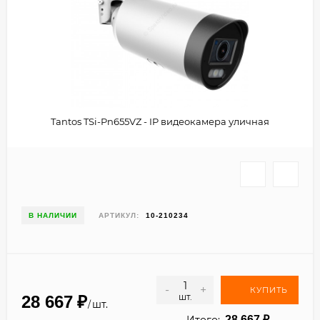
Tantos TSi-Pn655VZ - IP видеокамера уличная
В НАЛИЧИИ
АРТИКУЛ:
10-210234
-
+
КУПИТЬ
шт.
28 667
₽
шт.
/
Итого:
28 667
₽