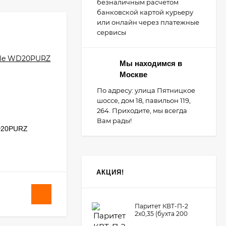
безналичным расчетом
банковской картой курьеру
или онлайн через платежные
сервисы
Мы находимся в
Москве
По адресу: улица Пятницкое
шоссе, дом 18, павильон 119,
264. Приходите, мы всегда
Вам рады!
WD20PURZ
Dahua DHI-DEE1010B-S2 - модуль
расширения контроля доступа
В НАЛИЧИИ
АКЦИЯ!
3 890
₽
/
шт.
Паритет КВТ-П-2
2х0,35 (бухта 200
метров)