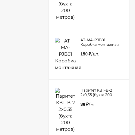
AT-MA-PJB01
Коробка монтажная
150
₽
/
шт.
Паритет КВТ-В-2
2х0,35 (бухта 200
метров)
36
₽
/
м