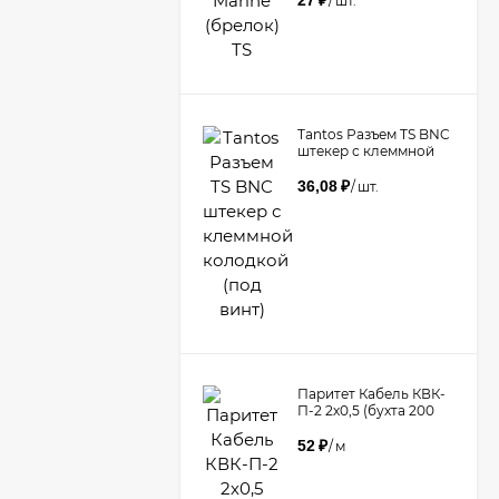
27
₽
/
шт.
Tantos Разъем TS BNC
штекер с клеммной
колодкой (под винт)​
36,08
₽
/
шт.
Паритет Кабель КВК-
П-2 2х0,5 (бухта 200
метров)
52
₽
/
м