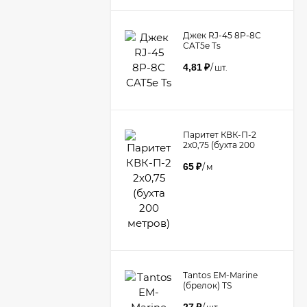
Джек RJ-45 8P-8C
CAT5e Ts
4,81
₽
/
шт.
Паритет КВК-П-2
2х0,75 (бухта 200
метров)
65
₽
/
м
Tantos EM-Marine
(брелок) TS