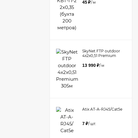
45
₽
/
м
​SkyNet FTP outdoor
4x2x0,51 Premium
305м
13 990
₽
/
м
Atix AT-A-RJ45/Сat5e
7
₽
/
шт.