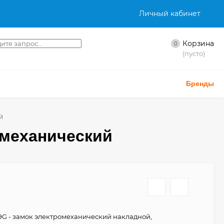
Личный кабинет
Корзина
0
(пусто)
Бренды
й
омеханический
69G - замок электромеханический накладной,