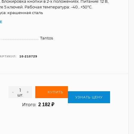
 Блокировка кнопки в 2-х положениях. Питание: 12 В,
те 5 ключей. Рабочая температура: -40...+50°С.
са: крашенная сталь
Е
Tantos
АРТИКУЛ:
10-210729
-
+
КУПИТЬ
шт.
УЗНАТЬ ЦЕНУ
Итого:
2 182
₽