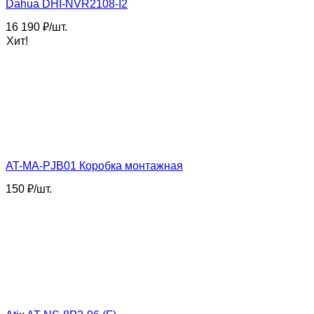
Dahua DHI-NVR2108-I2
16 190
₽
/
шт.
Хит!
AT-MA-PJB01 Коробка монтажная
150
₽
/
шт.