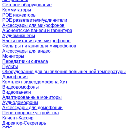
Сетевое оборудование
Коммутаторы
POE инжекторы
POE разветвители/удлинители
Аксессуары для микрофонов
Абонентские панели и гарнитура
Аудиомикшеры
Блоки питания для микрофонов
Фильтры питания для микрофонов
Аксессуары для видео
Мониторы
Передатчики сигнала
Пульты
Оборудование для выявления повышенной температуры
Домофония
Комплект видеодомофона
Хит
Видеодомофоны
Видеопанели
Адаптированные мониторы
Аудиодомофоны
Аксессуары для домофонии
Переговорные устройства
Клиент-Кассир
Директор-Секретарь