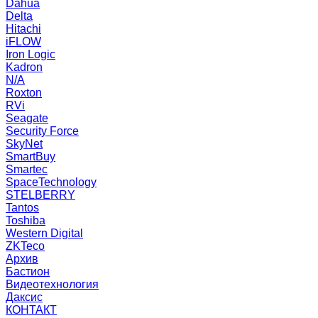
Dahua
Delta
Hitachi
iFLOW
Iron Logic
Kadron
N/A
Roxton
RVi
Seagate
Security Force
SkyNet
SmartBuy
Smartec
SpaceTechnology
STELBERRY
Tantos
Toshiba
Western Digital
ZKTeco
Архив
Бастион
Видеотехнология
Даксис
КОНТАКТ