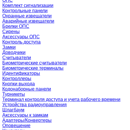
ОПС
Комплект сигнализации
Контрольные панели
Охранные извещатели
Аварийные извещатели
Брелки ОПС
Сирены
Аксессуары ОПС
Контроль доступа
Замки
Доводчики
Считыватели
Биометрические считыватели
Биометрические терминалы
Идентификаторы
Контроллеры
Кнопки выхода
Кодонаборные панели
Турникеты
Терминал контроля доступа и учета рабочего времени
Устройства радиоуправления
Шлагбаум
Аксессуары к замкам
Адаптеры/Конвертеры
Оповещение