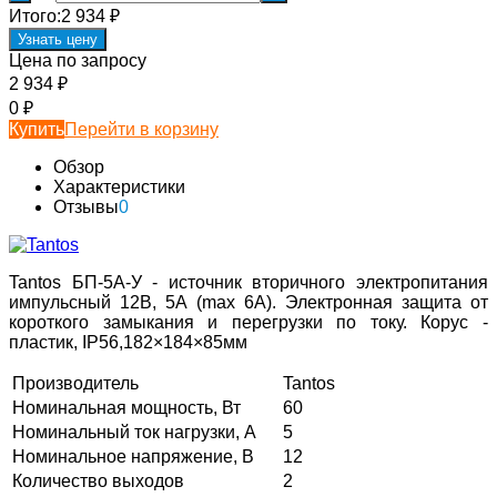
Итого:
2 934
₽
Узнать цену
Цена по запросу
2 934
₽
0
₽
Купить
Перейти в корзину
Обзор
Характеристики
Отзывы
0
Tantos БП-5А-У - источник вторичного электропитания
импульсный 12В, 5А (max 6A). Электронная защита от
короткого замыкания и перегрузки по току. Корус -
пластик, IP56,182×184×85мм
Производитель
Tantos
Номинальная мощность, Вт
60
Номинальный ток нагрузки, A
5
Номинальное напряжение, В
12
Количество выходов
2