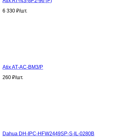
​Atix AT-NS-8P2-96 (F)
6 330
₽
/
шт.
​Atix AT-AC-BМ3/P
260
₽
/
шт.
Dahua DH-IPC-HFW2449SP-S-IL-0280B