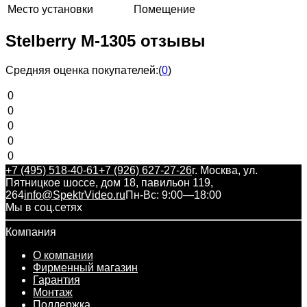
Место установки
Помещение
Stelberry М-1305 отзывы
Средняя оценка покупателей:
(
0
)
0
0
0
0
0
+7 (495) 518-40-61
+7 (926) 627-27-26
г. Москва, ул.
Пятницкое шоссе, дом 18, павильон 119,
264
info@SpektrVideo.ru
Пн-Вс: 9:00—18:00
Мы в соц.сетях
Компания
О компании
Фирменный магазин
Гарантия
Монтаж
Поддержка