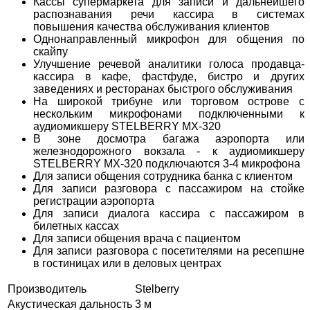
Кассы супермаркета для записи и дальнейшего
распознавания речи кассира в системах
повышения качества обслуживания клиентов
Однонаправленный микрофон для общения по
скайпу
Улучшение речевой аналитики голоса продавца-
кассира в кафе, фастфуде, бистро и других
заведениях и ресторанах быстрого обслуживания
На широкой трибуне или торговом острове с
нескольким микрофонами подключенными к
аудиомикшеру STELBERRY MX-320
В зоне досмотра багажа аэропорта или
железнодорожного вокзала - к аудиомикшеру
STELBERRY MX-320 подключаются 3-4 микрофона
Для записи общения сотрудника банка с клиентом
Для записи разговора с пассажиром на стойке
регистрации аэропорта
Для записи диалога кассира с пассажиром в
билетных кассах
Для записи общения врача с пациентом
Для записи разговора с посетителями на ресепшне
в гостиницах или в деловых центрах
Производитель
Stelberry
Акустическая дальность
3 м