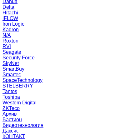
Dahua
Delta
Hitachi
iFLOW
Iron Logic
Kadron
N/A
Roxton
RVi
Seagate
Security Force
SkyNet
SmartBuy
Smartec
SpaceTechnology
STELBERRY
Tantos
Toshiba
Western Digital
ZKTeco
Архив
Бастион
Видеотехнология
Даксис
КОНТАКТ