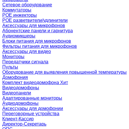
Сетевое оборудование
Коммутаторы
POE инжекторы
POE разветвители/удлинители
Аксессуары для микрофонов
Абонентские панели и гарнитура
Аудиомикшеры
Блоки питания для микрофонов
Фильтры питания для микрофонов
Аксессуары для видео
Мониторы
Передатчики сигнала
Пульты
Оборудование для выявления повышенной температуры
Домофония
Комплект видеодомофона
Хит
Видеодомофоны
Видеопанели
Адаптированные мониторы
Аудиодомофоны
Аксессуары для домофонии
Переговорные устройства
Клиент-Кассир
Директор-Секретарь