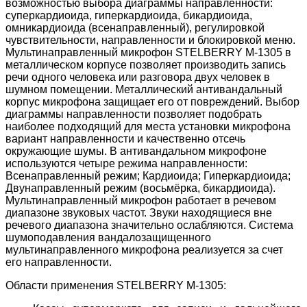
возможностью выбора диаграммы направленности:
суперкардиоида, гиперкардиоида, бикардиоида,
омникардиоида (всенаправленный), регулировкой
чувствительности, направленности и блокировкой меню.
Мультинаправленный микрофон STELBERRY M-1305 в
металлическом корпусе позволяет производить запись
речи одного человека или разговора двух человек в
шумном помещении. Металлический антивандальный
корпус микрофона защищает его от повреждений. Выбор
диаграммы направленности позволяет подобрать
наиболее подходящий для места установки микрофона
вариант направленности и качественно отсечь
окружающие шумы. В антивандальном микрофоне
используются четыре режима направленности:
Всенаправленный режим; Кардиоида; Гиперкардиоида;
Двунаправленный режим (восьмёрка, бикардиоида).
Мультинаправленный микрофон работает в речевом
диапазоне звуковых частот. Звуки находящиеся вне
речевого диапазона значительно ослабляются. Система
шумоподавления вандалозащищенного
мультинаправленного микрофона реализуется за счет
его направленности.
Области применения STELBERRY М-1305: