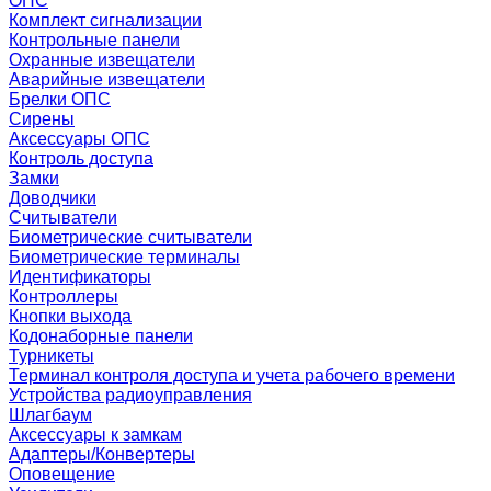
ОПС
Комплект сигнализации
Контрольные панели
Охранные извещатели
Аварийные извещатели
Брелки ОПС
Сирены
Аксессуары ОПС
Контроль доступа
Замки
Доводчики
Считыватели
Биометрические считыватели
Биометрические терминалы
Идентификаторы
Контроллеры
Кнопки выхода
Кодонаборные панели
Турникеты
Терминал контроля доступа и учета рабочего времени
Устройства радиоуправления
Шлагбаум
Аксессуары к замкам
Адаптеры/Конвертеры
Оповещение