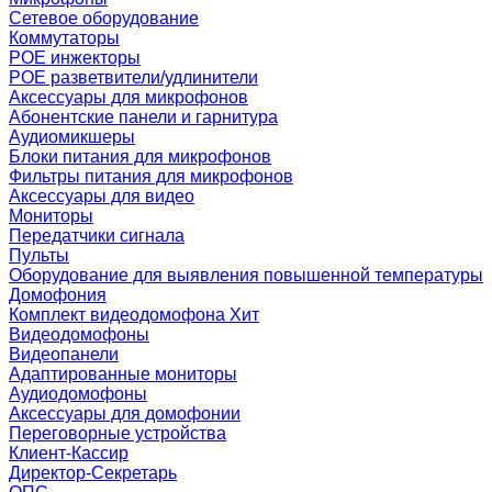
Сетевое оборудование
Коммутаторы
POE инжекторы
POE разветвители/удлинители
Аксессуары для микрофонов
Абонентские панели и гарнитура
Аудиомикшеры
Блоки питания для микрофонов
Фильтры питания для микрофонов
Аксессуары для видео
Мониторы
Передатчики сигнала
Пульты
Оборудование для выявления повышенной температуры
Домофония
Комплект видеодомофона
Хит
Видеодомофоны
Видеопанели
Адаптированные мониторы
Аудиодомофоны
Аксессуары для домофонии
Переговорные устройства
Клиент-Кассир
Директор-Секретарь