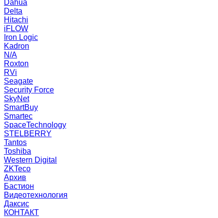
Dahua
Delta
Hitachi
iFLOW
Iron Logic
Kadron
N/A
Roxton
RVi
Seagate
Security Force
SkyNet
SmartBuy
Smartec
SpaceTechnology
STELBERRY
Tantos
Toshiba
Western Digital
ZKTeco
Архив
Бастион
Видеотехнология
Даксис
КОНТАКТ