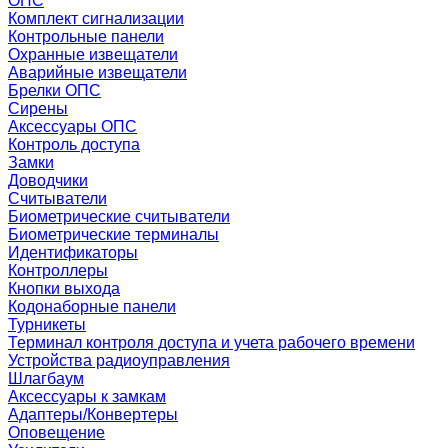
ОПС
Комплект сигнализации
Контрольные панели
Охранные извещатели
Аварийные извещатели
Брелки ОПС
Сирены
Аксессуары ОПС
Контроль доступа
Замки
Доводчики
Считыватели
Биометрические считыватели
Биометрические терминалы
Идентификаторы
Контроллеры
Кнопки выхода
Кодонаборные панели
Турникеты
Терминал контроля доступа и учета рабочего времени
Устройства радиоуправления
Шлагбаум
Аксессуары к замкам
Адаптеры/Конвертеры
Оповещение