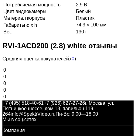
Потребляемая мощность
2.9 Вт
Цвет видеокамеры
Белый
Материал корпуса
Пластик
74.3 × 100 мм
Габариты ⌀ x h
Вес
130 г
RVi-1ACD200 (2.8) white отзывы
Средняя оценка покупателей:
(
0
)
0
0
0
0
0
+7 (495) 518-40-61
+7 (926) 627-27-26
г. Москва, ул.
Пятницкое шоссе, дом 18, павильон 119,
264
info@SpektrVideo.ru
Пн-Вс: 9:00—18:00
Мы в соц.сетях
Компания