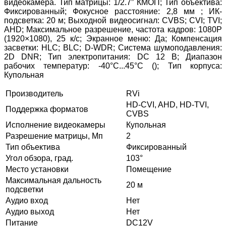
видеокамера. Тип матрицы: 1/2.7” КМОП; Тип объектива:
Фиксированный; Фокусное расстояние: 2,8 мм ; ИК-
подсветка: 20 м; Выходной видеосигнал: CVBS; CVI; TVI;
AHD; Максимальное разрешение, частота кадров: 1080P
(1920×1080), 25 к/с; Экранное меню: Да; Компенсация
засветки: HLC; BLC; D-WDR; Система шумоподавления:
2D DNR; Тип электропитания: DC 12 В; Диапазон
рабочих температур: -40°С...45°С (); Тип корпуса:
Купольная
Производитель
RVi
HD-CVI, AHD, HD-TVI,
Поддержка форматов
CVBS
Исполнение видеокамеры
Купольная
Разрешение матрицы, Мп
2
Тип объектива
Фиксированный
Угол обзора, град.
103°
Место установки
Помещение
Максимальная дальность
20 м
подсветки
Аудио вход
Нет
Аудио выход
Нет
Питание
DC12V