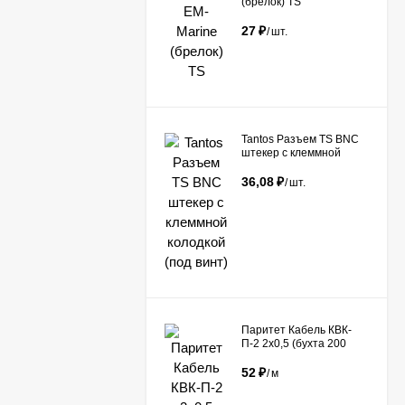
(брелок) TS
27
₽
/
шт.
Tantos Разъем TS BNC
штекер с клеммной
колодкой (под винт)​
36,08
₽
/
шт.
Паритет Кабель КВК-
П-2 2х0,5 (бухта 200
метров)
52
₽
/
м