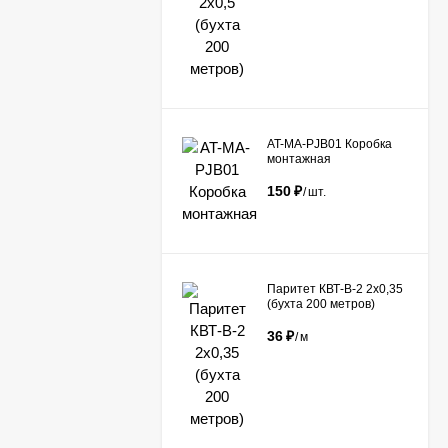
AT-MA-PJB01 Коробка
монтажная
150
₽
/
шт.
Паритет КВТ-В-2 2х0,35
(бухта 200 метров)
36
₽
/
м