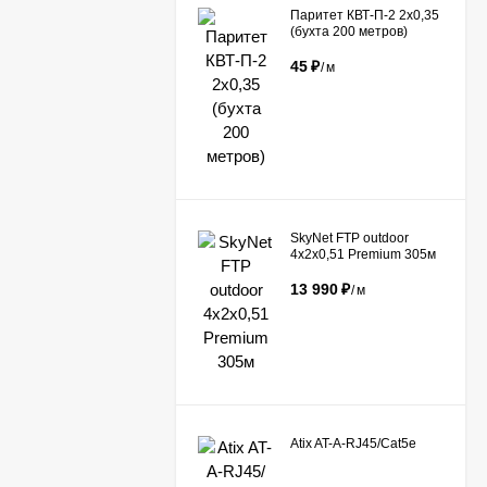
Паритет КВТ-П-2 2х0,35
(бухта 200 метров)
45
₽
/
м
​SkyNet FTP outdoor
4x2x0,51 Premium 305м
13 990
₽
/
м
Atix AT-A-RJ45/Сat5e