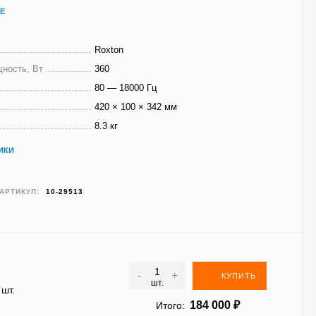
Е
Roxton
ность, Вт
360
80 — 18000 Гц
420 × 100 × 342 мм
8.3 кг
ИКИ
АРТИКУЛ:
10-29513
-
+
КУПИТЬ
шт.
шт.
/
184 000
₽
Итого: