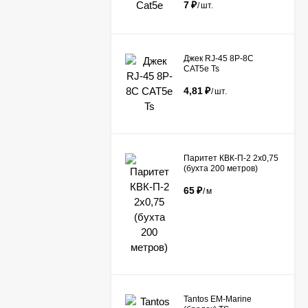
7
₽
/
шт.
Джек RJ-45 8P-8C
CAT5e Ts
4,81
₽
/
шт.
Паритет КВК-П-2 2х0,75
(бухта 200 метров)
65
₽
/
м
Tantos EM-Marine