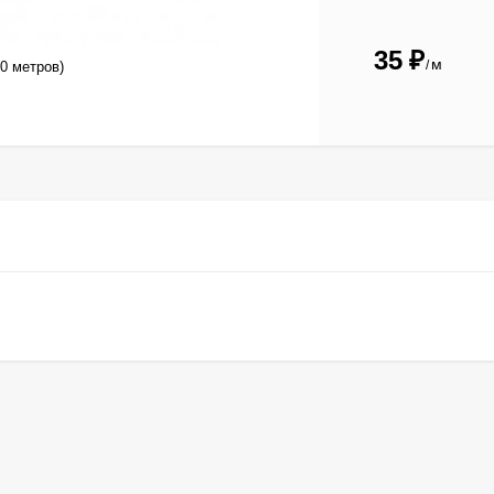
35
₽
м
/
00 метров)