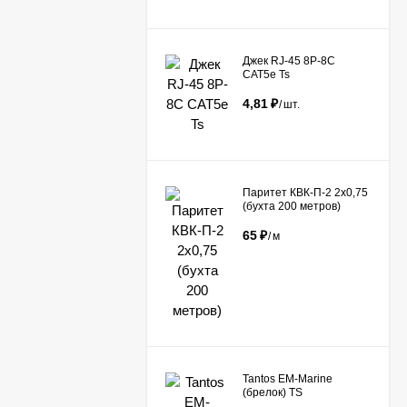
Джек RJ-45 8P-8C
CAT5e Ts
4,81
₽
/
шт.
Паритет КВК-П-2 2х0,75
(бухта 200 метров)
65
₽
/
м
Tantos EM-Marine
(брелок) TS