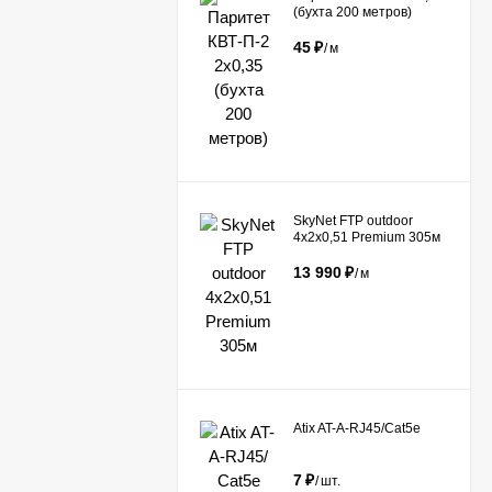
(бухта 200 метров)
45
₽
/
м
​SkyNet FTP outdoor
4x2x0,51 Premium 305м
13 990
₽
/
м
Atix AT-A-RJ45/Сat5e
7
₽
/
шт.