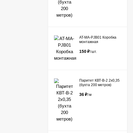
AT-MA-PJB01 Коробка
монтажная
150
₽
/
шт.
Паритет КВТ-В-2 2х0,35
(бухта 200 метров)
36
₽
/
м