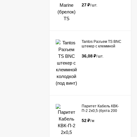
27
₽
/
шт.
Tantos Разъем TS BNC
штекер с клеммной
колодкой (под винт)​
36,08
₽
/
шт.
Паритет Кабель КВК-
П-2 2х0,5 (бухта 200
метров)
52
₽
/
м