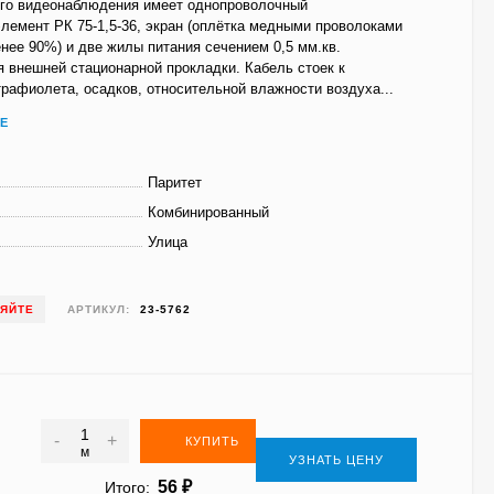
ого видеонаблюдения имеет однопроволочный
лемент РК 75-1,5-36, экран (оплётка медными проволоками
нее 90%) и две жилы питания сечением 0,5 мм.кв.
 внешней стационарной прокладки. Кабель стоек к
рафиолета, осадков, относительной влажности воздуха...
Е
Паритет
Комбинированный
Улица
НЯЙТЕ
АРТИКУЛ:
23-5762
-
+
КУПИТЬ
м
УЗНАТЬ ЦЕНУ
56
₽
Итого: