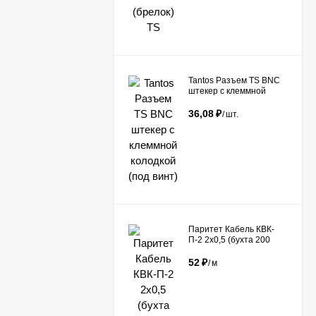
Tantos Разъем TS BNC
штекер с клеммной
колодкой (под винт)​
36,08
₽
/
шт.
Паритет Кабель КВК-
П-2 2х0,5 (бухта 200
метров)
52
₽
/
м