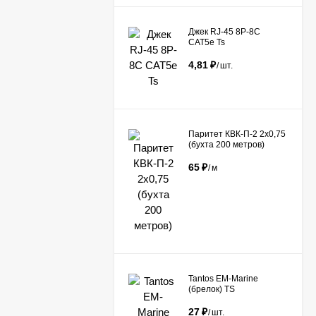
Джек RJ-45 8P-8C
CAT5e Ts
4,81
₽
/
шт.
Паритет КВК-П-2 2х0,75
(бухта 200 метров)
65
₽
/
м
Tantos EM-Marine
(брелок) TS
27
₽
/
шт.