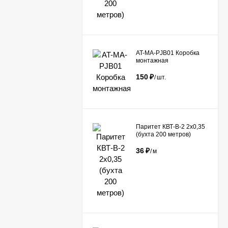
AT-MA-PJB01 Коробка
монтажная
150
₽
/
шт.
Паритет КВТ-В-2 2х0,35
(бухта 200 метров)
36
₽
/
м