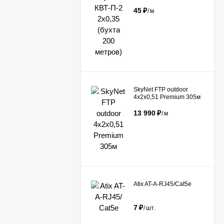
45
₽
/
м
​SkyNet FTP outdoor
4x2x0,51 Premium 305м
13 990
₽
/
м
Atix AT-A-RJ45/Сat5e
7
₽
/
шт.