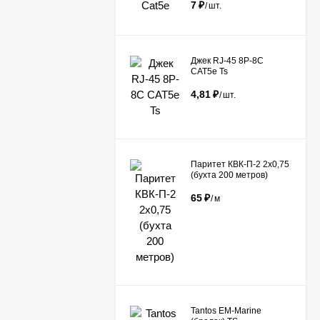
7
₽
/
шт.
Джек RJ-45 8P-8C
CAT5e Ts
4,81
₽
/
шт.
Паритет КВК-П-2 2х0,75
(бухта 200 метров)
65
₽
/
м
Tantos EM-Marine