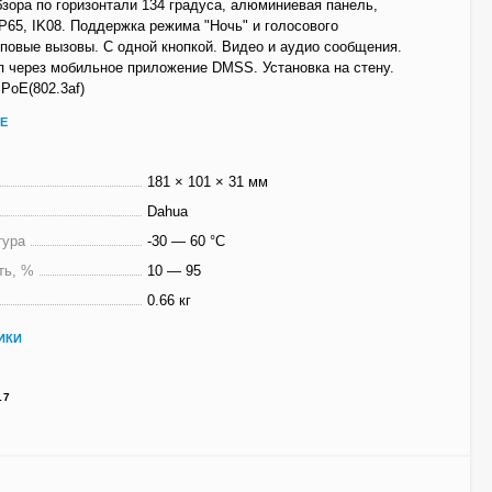
бзора по горизонтали 134 градуса, алюминиевая панель,
P65, IK08. Поддержка режима "Ночь" и голосового
повые вызовы. С одной кнопкой. Видео и аудио сообщения.
 через мобильное приложение DMSS. Установка на стену.
 PoE(802.3af)
Е
181 × 101 × 31 мм
Dahua
тура
-30 — 60 °C
ть, %
10 — 95
0.66 кг
ИКИ
17