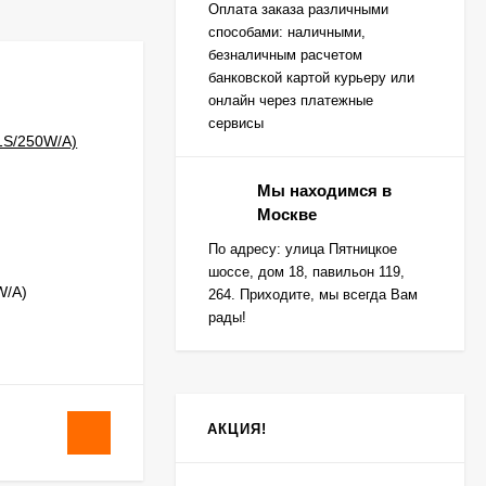
Оплата заказа различными
способами: наличными,
безналичным расчетом
банковской картой курьеру или
онлайн через платежные
сервисы
Мы находимся в
Москве
По адресу: улица Пятницкое
шоссе, дом 18, павильон 119,
W/A)
Dahua DHI-VTH2621GW-WP
264. Приходите, мы всегда Вам
рады!
В НАЛИЧИИ
АКЦИЯ!
15 390
₽
/
шт.