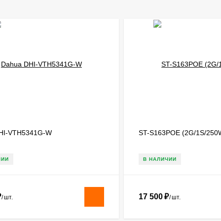
HI-VTH5341G-W
ST-S163POE (2G/1S/250
ЧИИ
В НАЛИЧИИ
₽
17 500
₽
/
шт.
/
шт.