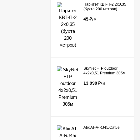
Паритет КВТ-П-2 2х0,35
(бухта 200 метров)
45
₽
/
м
​SkyNet FTP outdoor
4x2x0,51 Premium 305м
13 990
₽
/
м
Atix AT-A-RJ45/Сat5e