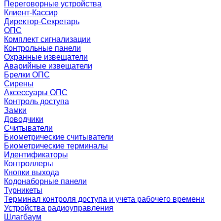
Переговорные устройства
Клиент-Кассир
Директор-Секретарь
ОПС
Комплект сигнализации
Контрольные панели
Охранные извещатели
Аварийные извещатели
Брелки ОПС
Сирены
Аксессуары ОПС
Контроль доступа
Замки
Доводчики
Считыватели
Биометрические считыватели
Биометрические терминалы
Идентификаторы
Контроллеры
Кнопки выхода
Кодонаборные панели
Турникеты
Терминал контроля доступа и учета рабочего времени
Устройства радиоуправления
Шлагбаум