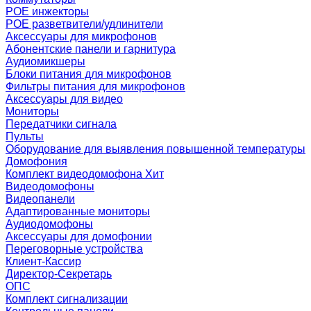
POE инжекторы
POE разветвители/удлинители
Аксессуары для микрофонов
Абонентские панели и гарнитура
Аудиомикшеры
Блоки питания для микрофонов
Фильтры питания для микрофонов
Аксессуары для видео
Мониторы
Передатчики сигнала
Пульты
Оборудование для выявления повышенной температуры
Домофония
Комплект видеодомофона
Хит
Видеодомофоны
Видеопанели
Адаптированные мониторы
Аудиодомофоны
Аксессуары для домофонии
Переговорные устройства
Клиент-Кассир
Директор-Секретарь
ОПС
Комплект сигнализации