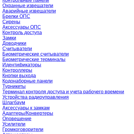
Контрольные панели
Охранные извещатели
Аварийные извещатели
Брелки ОПС
Сирены
Аксессуары ОПС
Контроль доступа
Замки
Доводчики
Считыватели
Биометрические считыватели
Биометрические терминалы
Идентификаторы
Контроллеры
Кнопки выхода
Кодонаборные панели
Турникеты
Терминал контроля доступа и учета рабочего времени
Устройства радиоуправления
Шлагбаум
Аксессуары к замкам
Адаптеры/Конвертеры
Оповещение
Усилители
Громкоговорители