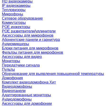
HD видеокамеры
IP видеокамеры
Тепловизоры
Микрофоны
Сетевое оборудование
Коммутаторы
POE инжекторы
POE разветвители/удлинители
Аксессуары для микрофонов
Абонентские панели и гарнитура
Аудиомикшеры
Блоки питания для микрофонов
Фильтры питания для микрофонов
Аксессуары для видео
Мониторы
Передатчики сигнала
Пульты
Оборудование для выявления повышенной температуры
Домофония
Комплект видеодомофона
Хит
Видеодомофоны
Видеопанели
Адаптированные мониторы
Аудиодомофоны
Аксессуары для домофонии