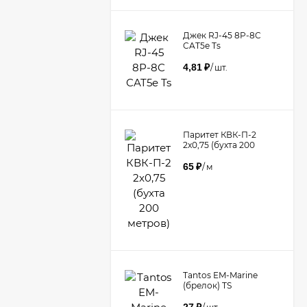
Джек RJ-45 8P-8C
CAT5e Ts
4,81
₽
/
шт.
Паритет КВК-П-2
2х0,75 (бухта 200
метров)
65
₽
/
м
Tantos EM-Marine
(брелок) TS