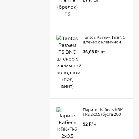
27
₽
/
шт.
Tantos Разъем TS BNC
штекер с клеммной
колодкой (под винт)​
36,08
₽
/
шт.
Паритет Кабель КВК-
П-2 2х0,5 (бухта 200
метров)
52
₽
/
м