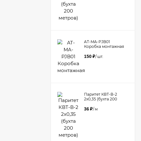
AT-MA-PJB01
Коробка монтажная
150
₽
/
шт.
Паритет КВТ-В-2
2х0,35 (бухта 200
метров)
36
₽
/
м