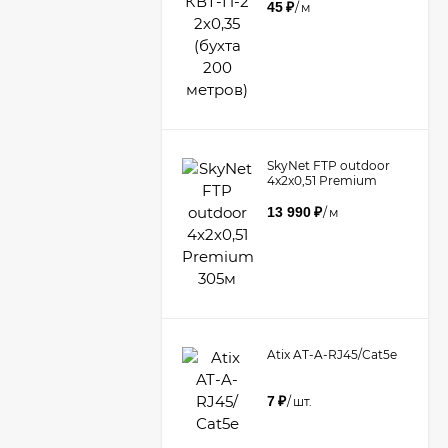
45
₽
/
м
​SkyNet FTP outdoor
4x2x0,51 Premium
305м
13 990
₽
/
м
Atix AT-A-RJ45/Сat5e
7
₽
/
шт.