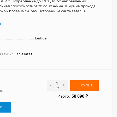
0В AC. Потребление до 17Вт. До 2-х направлений
скная способность от 20 до 30 ч/мин. Ширина прохода
ужбы более 1млн. раз. Встроенные считыватель и
Е
Dahua
АРТИКУЛ:
10-210201
-
+
КУПИТЬ
шт.
т.
Итого:
58 890
₽
НУ