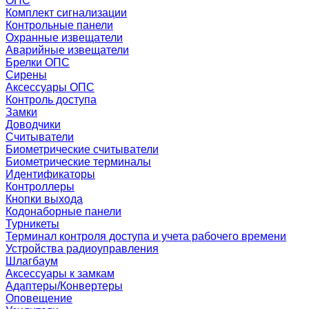
ОПС
Комплект сигнализации
Контрольные панели
Охранные извещатели
Аварийные извещатели
Брелки ОПС
Сирены
Аксессуары ОПС
Контроль доступа
Замки
Доводчики
Считыватели
Биометрические считыватели
Биометрические терминалы
Идентификаторы
Контроллеры
Кнопки выхода
Кодонаборные панели
Турникеты
Терминал контроля доступа и учета рабочего времени
Устройства радиоуправления
Шлагбаум
Аксессуары к замкам
Адаптеры/Конвертеры
Оповещение