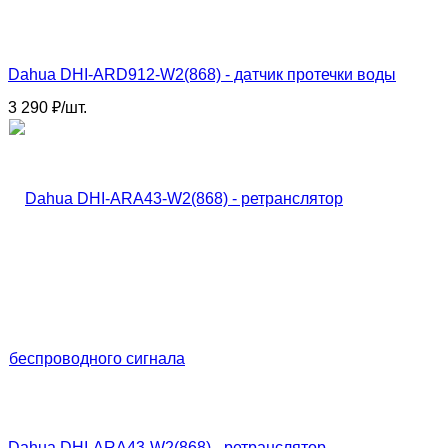
Dahua DHI-ARD912-W2(868) - датчик протечки воды
3 290
₽
/
шт.
Dahua DHI-ARA43-W2(868) - ретранслятор