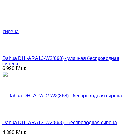
Dahua DHI-ARA13-W2(868) - уличная беспроводная
сирена
6 990
₽
/
шт.
Dahua DHI-ARA12-W2(868) - беспроводная сирена
4 390
₽
/
шт.