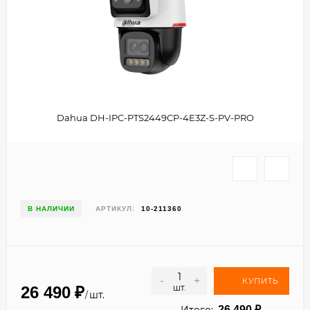
Dahua DH-IPC-PTS2449CP-4E3Z-S-PV-PRO
В НАЛИЧИИ
АРТИКУЛ:
10-211360
-
+
КУПИТЬ
шт.
26 490
₽
шт.
/
Итого:
26 490
₽