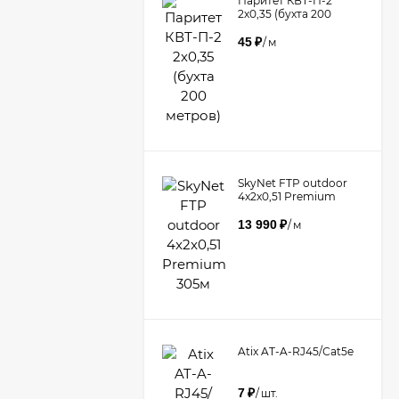
Паритет КВТ-П-2
2х0,35 (бухта 200
метров)
45
₽
/
м
​SkyNet FTP outdoor
4x2x0,51 Premium
305м
13 990
₽
/
м
Atix AT-A-RJ45/Сat5e
7
₽
/
шт.