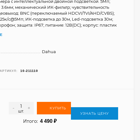
ера с интеллектуальной двойной подсветкой. 5Мп;
 3.6мм; механический ИК-фильтр; чувствительность
идеовыход: BNC (переключаемый HDCVI/TVI/AHD/CVBS);
 25к/c@5Мп; ИК-подсветка до 30м, Led-подсветка 30м;
офон; защита: IP67; питание: 12В(DC); корпус: пластик
Е
Dahua
АРТИКУЛ:
10-211110
-
+
КУПИТЬ
шт.
УЗНАТЬ ЦЕНУ
Итого:
4 490
₽