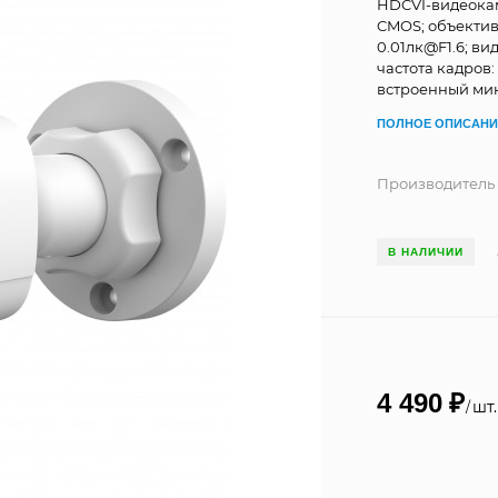
HDCVI-видеокам
CMOS; объектив
0.01лк@F1.6; в
частота кадров:
встроенный микр
ПОЛНОЕ ОПИСАНИ
Производитель
В НАЛИЧИИ
4 490
₽
шт.
/