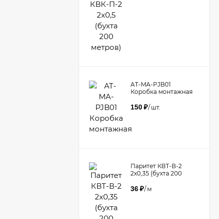
AT-MA-PJB01
Коробка монтажная
150
₽
/
шт.
Паритет КВТ-В-2
2х0,35 (бухта 200
метров)
36
₽
/
м