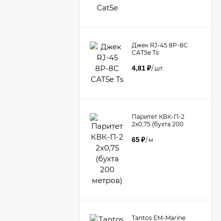
Джек RJ-45 8P-8C
CAT5e Ts
4,81
₽
/
шт.
Паритет КВК-П-2
2х0,75 (бухта 200
метров)
65
₽
/
м
Tantos EM-Marine