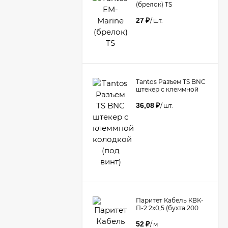
(брелок) TS
27
₽
/
шт.
Tantos Разъем TS BNC
штекер с клеммной
колодкой (под винт)​
36,08
₽
/
шт.
Паритет Кабель КВК-
П-2 2х0,5 (бухта 200
метров)
52
₽
/
м