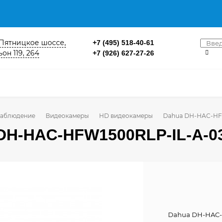
. Пятницкое шоссе,
+7 (495) 518-40-61
он 119, 264
+7 (926) 627-27-26
аблюдение
Видеокамеры
HD видеокамеры
Dahua DH-HAC-HF
DH-HAC-HFW1500RLP-IL-A-0
Dahua DH-HAC-