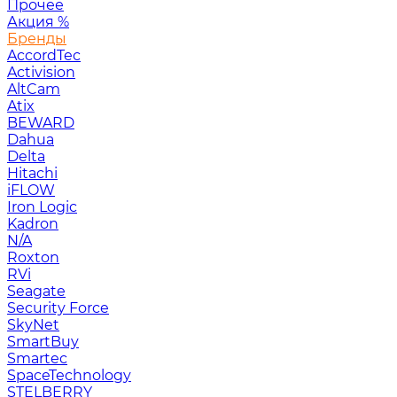
Прочее
Акция
%
Бренды
AccordTec
Activision
AltCam
Atix
BEWARD
Dahua
Delta
Hitachi
iFLOW
Iron Logic
Kadron
N/A
Roxton
RVi
Seagate
Security Force
SkyNet
SmartBuy
Smartec
SpaceTechnology
STELBERRY