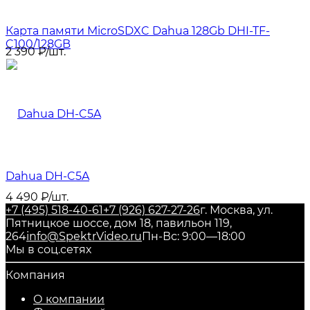
Карта памяти MicroSDXC Dahua 128Gb DHI-TF-
C100/128GB
2 390
₽
/
шт.
Dahua DH-C5A
4 490
₽
/
шт.
+7 (495) 518-40-61
+7 (926) 627-27-26
г. Москва, ул.
Пятницкое шоссе, дом 18, павильон 119,
264
info@SpektrVideo.ru
Пн-Вс: 9:00—18:00
Мы в соц.сетях
Компания
О компании