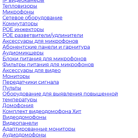
IP видеокамеры
Тепловизоры
Микрофоны
Сетевое оборудование
Коммутаторы
POE инжекторы
POE разветвители/удлинители
Аксессуары для микрофонов
Абонентские панели и гарнитура
Аудиомикшеры
Блоки питания для микрофонов
Фильтры питания для микрофонов
Аксессуары для видео
Мониторы
Передатчики сигнала
Пульты
Оборудование для выявления повышенной
температуры
Домофония
Комплект видеодомофона
Хит
Видеодомофоны
Видеопанели
Адаптированные мониторы
Аудиодомофоны