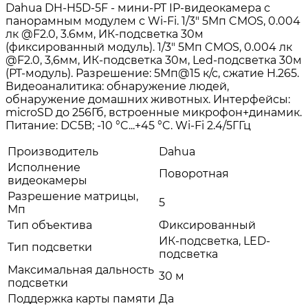
Dahua DH-H5D-5F - мини-PT IP-видеокамера с
панорамным модулем с Wi-Fi. 1/3" 5Мп CMOS, 0.004
лк @F2.0, 3.6мм, ИК-подсветка 30м
(фиксированный модуль). 1/3" 5Мп CMOS, 0.004 лк
@F2.0, 3,6мм, ИК-подсветка 30м, Led-подсветка 30м
(PT-модуль). Разрешение: 5Мп@15 к/с, сжатие H.265.
Видеоаналитика: обнаружение людей,
обнаружение домашних животных. Интерфейсы:
microSD до 256Гб, встроенные микрофон+динамик.
Питание: DC5В; -10 °C...+45 °C. Wi-Fi 2.4/5ГГц
Производитель
Dahua
Исполнение
Поворотная
видеокамеры
Разрешение матрицы,
5
Мп
Тип объектива
Фиксированный
ИК-подсветка, LED-
Тип подсветки
подсветка
Максимальная дальность
30 м
подсветки
Поддержка карты памяти
Да