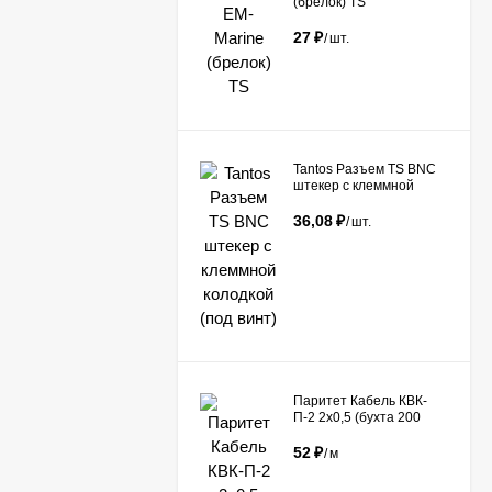
(брелок) TS
27
₽
/
шт.
Tantos Разъем TS BNC
штекер с клеммной
колодкой (под винт)​
36,08
₽
/
шт.
Паритет Кабель КВК-
П-2 2х0,5 (бухта 200
метров)
52
₽
/
м