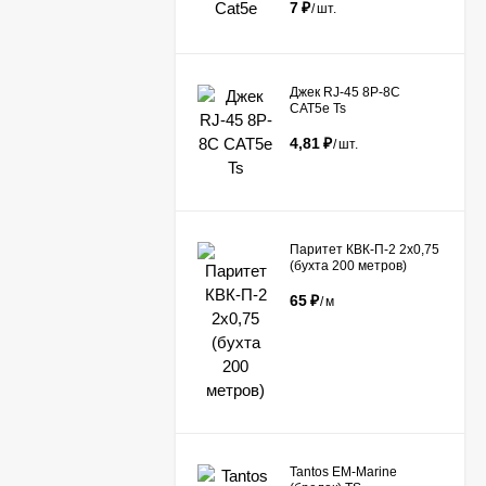
7
₽
/
шт.
Джек RJ-45 8P-8C
CAT5e Ts
4,81
₽
/
шт.
Паритет КВК-П-2 2х0,75
(бухта 200 метров)
65
₽
/
м
Tantos EM-Marine