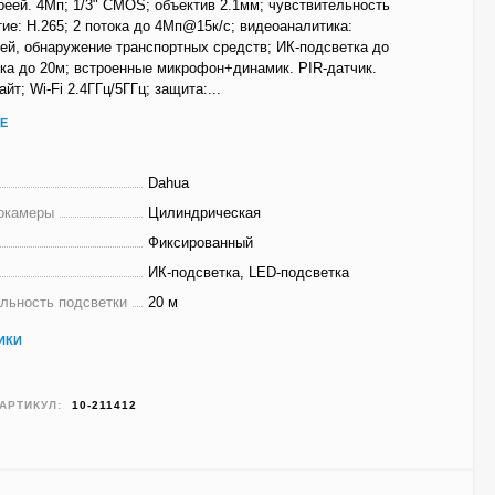
реей. 4Мп; 1/3" CMOS; объектив 2.1мм; чувствительность
ие: H.265; 2 потока до 4Мп@15к/с; видеоаналитика:
й, обнаружение транспортных средств; ИК-подсветка до
ка до 20м; встроенные микрофон+динамик. PIR-датчик.
йт; Wi-Fi 2.4ГГц/5ГГц; защита:...
Е
Dahua
окамеры
Цилиндрическая
Фиксированный
ИК-подсветка, LED-подсветка
льность подсветки
20 м
ИКИ
АРТИКУЛ:
10-211412