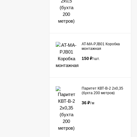
AT-MA-PJB01 Коробка
монтажная
150
₽
/
шт.
Паритет КВТ-В-2 2х0,35
(бухта 200 метров)
36
₽
/
м