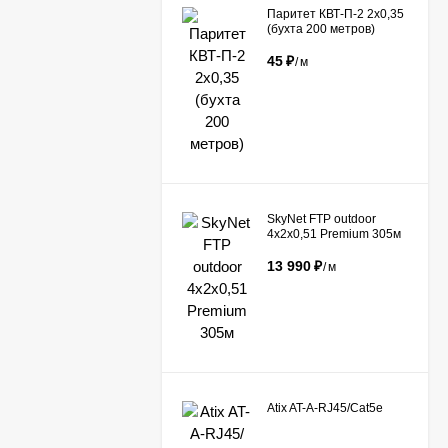
Паритет КВТ-П-2 2х0,35
(бухта 200 метров)
45
₽
/
м
​SkyNet FTP outdoor
4x2x0,51 Premium 305м
13 990
₽
/
м
Atix AT-A-RJ45/Сat5e