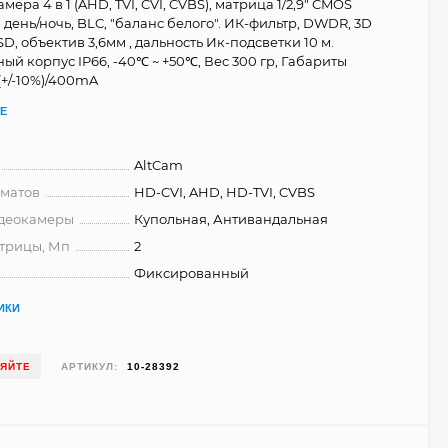
ера 4 в 1 (AHD, TVI, CVI, CVBS), матрица 1/2,9" CMOS
 день/ночь, BLC, "баланс белого". ИК-фильтр, DWDR, 3D
SD, объектив 3,6мм , дальность Ик-подсветки 10 м.
й корпус IP66, -40℃ ~ +50℃, Вес 300 гр, Габариты
(+/-10%)/400mA
Е
AltCam
матов
HD-CVI, AHD, HD-TVI, CVBS
деокамеры
Купольная, Антивандальная
трицы, Мп
2
Фиксированный
ИКИ
НЯЙТЕ
АРТИКУЛ:
10-28392