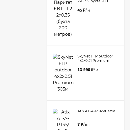
2х0,35 (бухта 200
метров)
45
₽
/
м
​SkyNet FTP outdoor
4x2x0,51 Premium
305м
13 990
₽
/
м
Atix AT-A-RJ45/Сat5e
7
₽
/
шт.