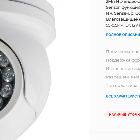
2Мп HD видеокам
Sensor, функция
NR, Sense-up, O
Влагозащищенны
59х55мм. DC12V 
ПОЛНОЕ ОПИСАНИ
Производитель
Поддержка фор
Исполнение ви
Разрешение ма
Тип объектива
ВСЕ ХАРАКТЕРИСТ
НАЛИЧИЕ УТОЧ