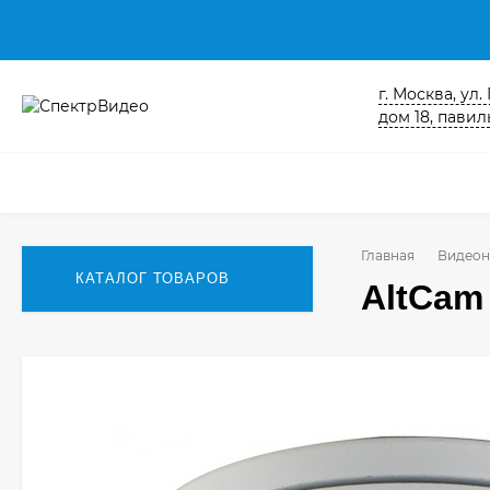
г. Москва, ул
дом 18, павиль
Главная
Видеон
КАТАЛОГ ТОВАРОВ
AltCam