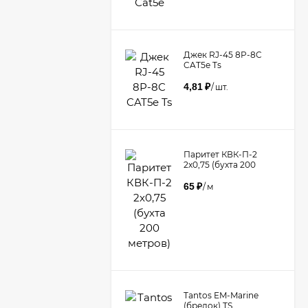
Джек RJ-45 8P-8C
CAT5e Ts
4,81
₽
/
шт.
Паритет КВК-П-2
2х0,75 (бухта 200
метров)
65
₽
/
м
Tantos EM-Marine
(брелок) TS