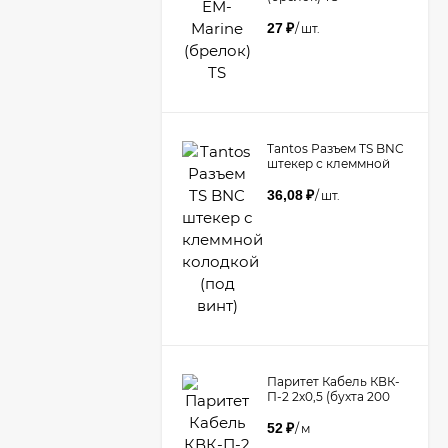
27
₽
/
шт.
Tantos Разъем TS BNC
штекер с клеммной
колодкой (под винт)​
36,08
₽
/
шт.
Паритет Кабель КВК-
П-2 2х0,5 (бухта 200
метров)
52
₽
/
м