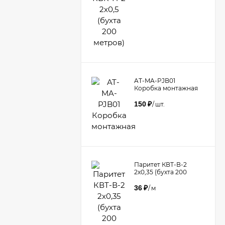
AT-MA-PJB01
Коробка монтажная
150
₽
/
шт.
Паритет КВТ-В-2
2х0,35 (бухта 200
метров)
36
₽
/
м