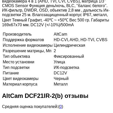
видеокамера 4 в 1 (AHD, TVI, CVI, CVBS), матрица 1/3"
CMOS Sensor Функция день/ночь, BLC, "баланс белого".
ИК-фильтр, DWDR, OSD, объектив 2,8 мм , дальность Ик-
подсветки 25 м. Влагозащищенный корпус IP67, металл,
Цвет Темный Графит, -40℃ ~ +50℃ Вес 500 гр. Габариты
169x67x70 мм. DC12V (+/-10%)/500mA
Производитель
AltCam
Поддержка форматов
HD-CVI, AHD, HD-TVI, CVBS
Исполнение видеокамеры
Цилиндрическая
Разрешение матрицы, Мп
2
Тип объектива
Фиксированный
Место установки
Улица
Тип подсветки
ИК-подсветка
Питание
DC12V
Цвет видеокамеры
Черный
Материал корпуса
Металл
AltCam DCF21IR-2(b) отзывы
Средняя оценка покупателей:
(
0
)