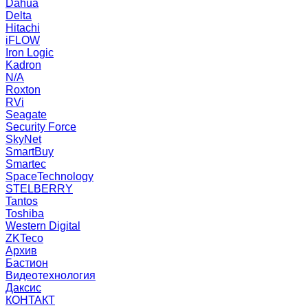
Dahua
Delta
Hitachi
iFLOW
Iron Logic
Kadron
N/A
Roxton
RVi
Seagate
Security Force
SkyNet
SmartBuy
Smartec
SpaceTechnology
STELBERRY
Tantos
Toshiba
Western Digital
ZKTeco
Архив
Бастион
Видеотехнология
Даксис
КОНТАКТ