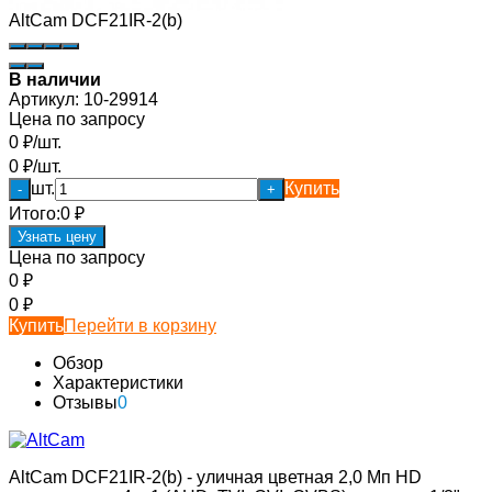
AltCam DCF21IR-2(b)
В наличии
Артикул:
10-29914
Цена по запросу
0
₽
/
шт.
0
₽
/
шт.
шт.
Купить
-
+
Итого:
0
₽
Узнать цену
Цена по запросу
0
₽
0
₽
Купить
Перейти в корзину
Обзор
Характеристики
Отзывы
0
AltCam DCF21IR-2(b) - уличная цветная 2,0 Мп HD