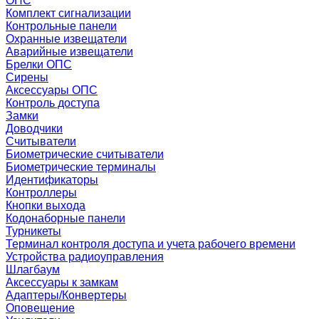
ОПС
Комплект сигнализации
Контрольные панели
Охранные извещатели
Аварийные извещатели
Брелки ОПС
Сирены
Аксессуары ОПС
Контроль доступа
Замки
Доводчики
Считыватели
Биометрические считыватели
Биометрические терминалы
Идентификаторы
Контроллеры
Кнопки выхода
Кодонаборные панели
Турникеты
Терминал контроля доступа и учета рабочего времени
Устройства радиоуправления
Шлагбаум
Аксессуары к замкам
Адаптеры/Конвертеры
Оповещение