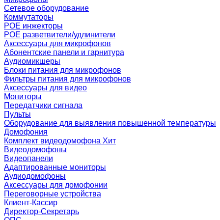
Сетевое оборудование
Коммутаторы
POE инжекторы
POE разветвители/удлинители
Аксессуары для микрофонов
Абонентские панели и гарнитура
Аудиомикшеры
Блоки питания для микрофонов
Фильтры питания для микрофонов
Аксессуары для видео
Мониторы
Передатчики сигнала
Пульты
Оборудование для выявления повышенной температуры
Домофония
Комплект видеодомофона
Хит
Видеодомофоны
Видеопанели
Адаптированные мониторы
Аудиодомофоны
Аксессуары для домофонии
Переговорные устройства
Клиент-Кассир
Директор-Секретарь