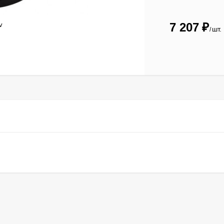
7 207
₽
v
шт.
/