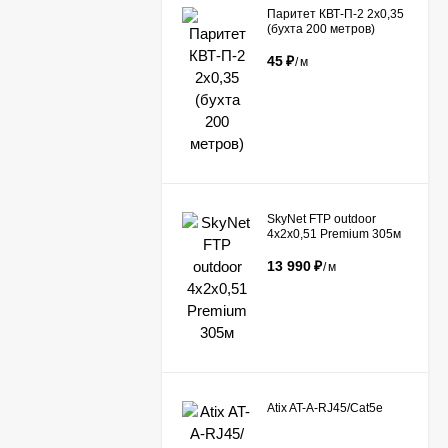
Паритет КВТ-П-2 2х0,35
(бухта 200 метров)
45
₽
/
м
​SkyNet FTP outdoor
4x2x0,51 Premium 305м
13 990
₽
/
м
Atix AT-A-RJ45/Сat5e