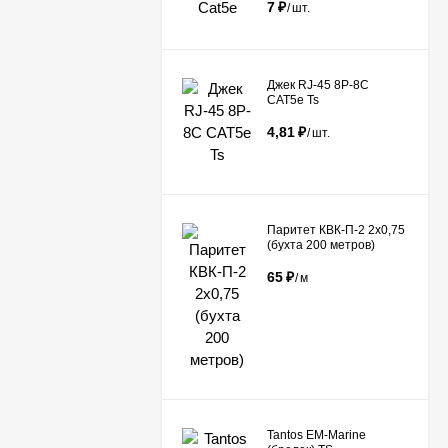
7
₽
/
шт.
Джек RJ-45 8P-8C
CAT5e Ts
4,81
₽
/
шт.
Паритет КВК-П-2 2х0,75
(бухта 200 метров)
65
₽
/
м
Tantos EM-Marine