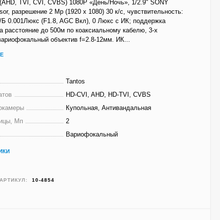
(AHD, TVI, CVI, CVBS) 1080P «День/Ночь», 1/2.9" SONY
r, разрешение 2 Mp (1920 х 1080) 30 к/с, чувствительность:
/Б 0.001Люкс (F1.8, AGC Вкл), 0 Люкс с ИК; поддержка
а расстояние до 500м по коаксиальному кабелю, 3-х
ариофокальный объектив f=2.8-12мм. ИК...
Е
Tantos
атов
HD-CVI, AHD, HD-TVI, CVBS
окамеры
Купольная, Антивандальная
ицы, Мп
2
Вариофокальный
ИКИ
АРТИКУЛ:
10-4854