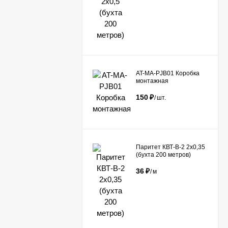
AT-MA-PJB01 Коробка
монтажная
150
₽
/
шт.
Паритет КВТ-В-2 2х0,35
(бухта 200 метров)
36
₽
/
м