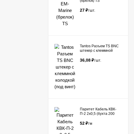
(брелок) TS
27
₽
/
шт.
Tantos Разъем TS BNC
штекер с клеммной
колодкой (под винт)​
36,08
₽
/
шт.
Паритет Кабель КВК-
П-2 2х0,5 (бухта 200
метров)
52
₽
/
м