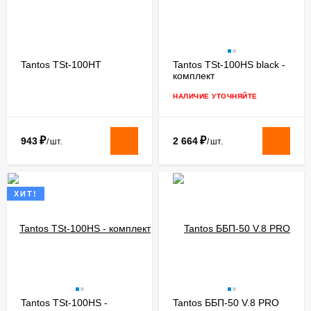
Tantos TSt-100HT
Tantos TSt-100HS black -
комплект
дистанционного
управления
НАЛИЧИЕ УТОЧНЯЙТЕ
₽
₽
943
2 664
/
шт.
/
шт.
ХИТ!
Tantos TSt-100HS -
Tantos ББП-50 V.8 PRO