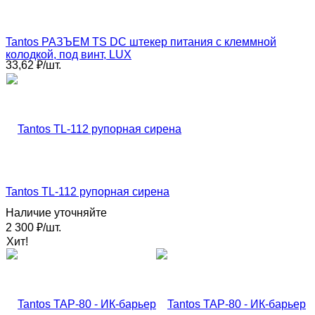
Tantos РАЗЪЕМ TS DC штекер питания с клеммной
колодкой, под винт, LUX
33,62
₽
/
шт.
Tantos TL-112 рупорная сирена
Наличие уточняйте
2 300
₽
/
шт.
Хит!