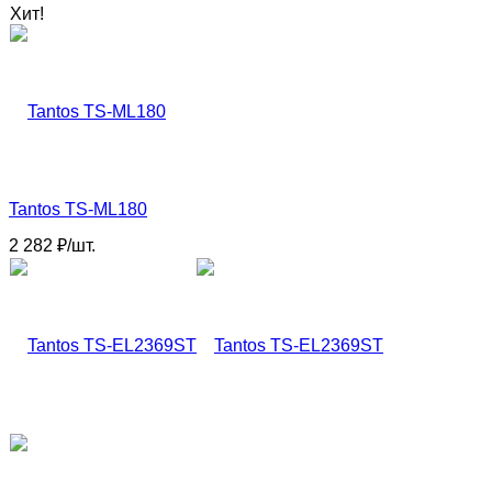
Хит!
Tantos TS-ML180
2 282
₽
/
шт.