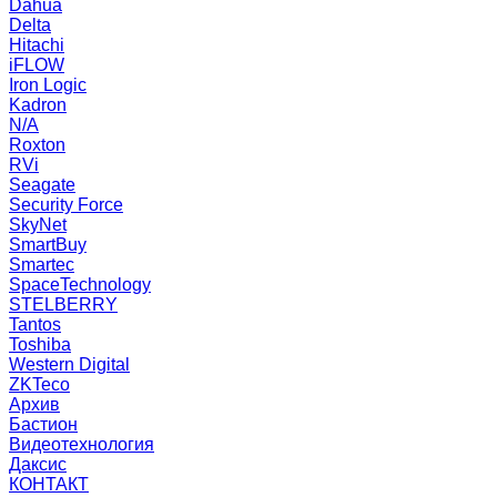
Dahua
Delta
Hitachi
iFLOW
Iron Logic
Kadron
N/A
Roxton
RVi
Seagate
Security Force
SkyNet
SmartBuy
Smartec
SpaceTechnology
STELBERRY
Tantos
Toshiba
Western Digital
ZKTeco
Архив
Бастион
Видеотехнология
Даксис
КОНТАКТ