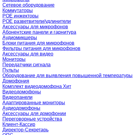
Сетевое оборудование
Коммутаторы
POE инжекторы
POE разветвители/удлинители
Аксессуары для микрофонов
Абонентские панели и гарнитура
Аудиомикшеры
Блоки питания для микрофонов
Фильтры питания для микрофонов
Аксессуары для видео
Мониторы
Передатчики сигнала
Пульты
Оборудование для выявления повышенной температуры
Домофония
Комплект видеодомофона
Хит
Видеодомофоны
Видеопанели
Адаптированные мониторы
Аудиодомофоны
Аксессуары для домофонии
Переговорные устройства
Клиент-Кассир
Директор-Секретарь