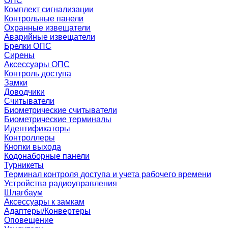
ОПС
Комплект сигнализации
Контрольные панели
Охранные извещатели
Аварийные извещатели
Брелки ОПС
Сирены
Аксессуары ОПС
Контроль доступа
Замки
Доводчики
Считыватели
Биометрические считыватели
Биометрические терминалы
Идентификаторы
Контроллеры
Кнопки выхода
Кодонаборные панели
Турникеты
Терминал контроля доступа и учета рабочего времени
Устройства радиоуправления
Шлагбаум
Аксессуары к замкам
Адаптеры/Конвертеры
Оповещение