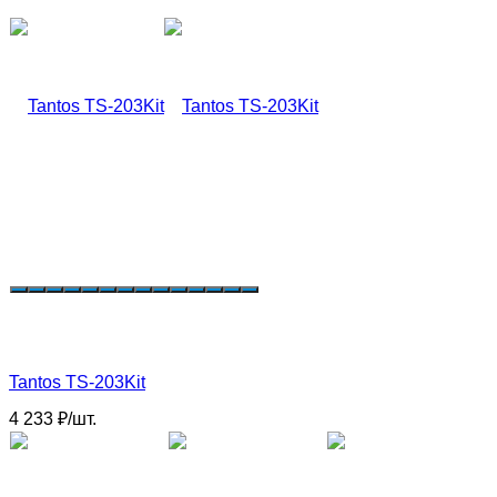
Tantos TS-203Kit
4 233
₽
/
шт.