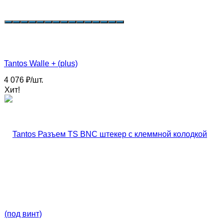
Tantos Walle + (plus)
4 076
₽
/
шт.
Хит!