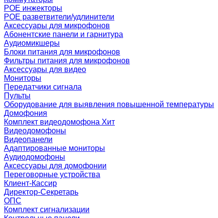
POE инжекторы
POE разветвители/удлинители
Аксессуары для микрофонов
Абонентские панели и гарнитура
Аудиомикшеры
Блоки питания для микрофонов
Фильтры питания для микрофонов
Аксессуары для видео
Мониторы
Передатчики сигнала
Пульты
Оборудование для выявления повышенной температуры
Домофония
Комплект видеодомофона
Хит
Видеодомофоны
Видеопанели
Адаптированные мониторы
Аудиодомофоны
Аксессуары для домофонии
Переговорные устройства
Клиент-Кассир
Директор-Секретарь
ОПС
Комплект сигнализации