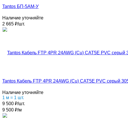
Tantos БП-5АМ-У
Наличие уточняйте
2 665
₽
/
шт.
Tantos Кабель FTP 4PR 24AWG (Cu) CAT5E PVC серый 30
Наличие уточняйте
1 м
=
1
шт.
9 500
₽
/
шт.
9 500
₽
/
м