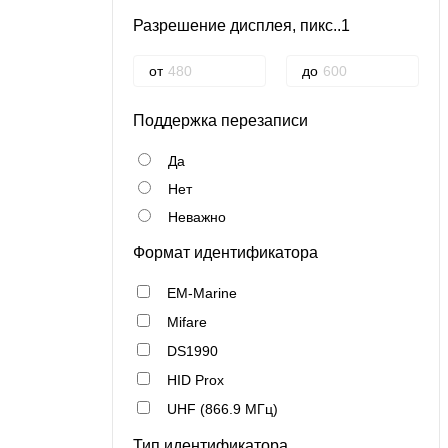
Разрешение дисплея, пикс..1
от
до
Поддержка перезаписи
Да
Нет
Неважно
Формат идентификатора
EM-Marine
Mifare
DS1990
HID Prox
UHF (866.9 МГц)
Тип идентификатора