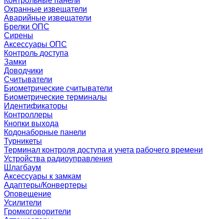
Контрольные панели
Охранные извещатели
Аварийные извещатели
Брелки ОПС
Сирены
Аксессуары ОПС
Контроль доступа
Замки
Доводчики
Считыватели
Биометрические считыватели
Биометрические терминалы
Идентификаторы
Контроллеры
Кнопки выхода
Кодонаборные панели
Турникеты
Терминал контроля доступа и учета рабочего времени
Устройства радиоуправления
Шлагбаум
Аксессуары к замкам
Адаптеры/Конвертеры
Оповещение
Усилители
Громкоговорители