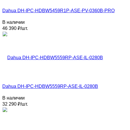
Dahua DH-IPC-HDBW5459R1P-ASE-PV-0360B-PRO
В наличии
46 390
₽
/
шт.
Dahua DH-IPC-HDBW5559RP-ASE-IL-0280B
В наличии
32 290
₽
/
шт.