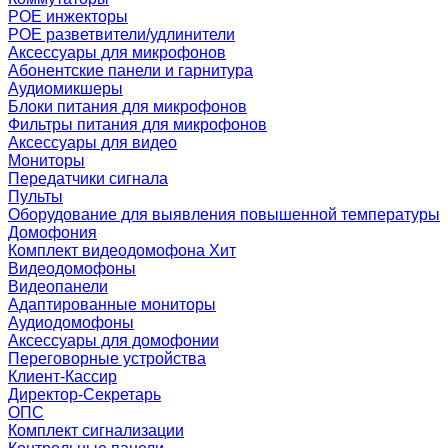
POE инжекторы
POE разветвители/удлинители
Аксессуары для микрофонов
Абонентские панели и гарнитура
Аудиомикшеры
Блоки питания для микрофонов
Фильтры питания для микрофонов
Аксессуары для видео
Мониторы
Передатчики сигнала
Пульты
Оборудование для выявления повышенной температуры
Домофония
Комплект видеодомофона
Хит
Видеодомофоны
Видеопанели
Адаптированные мониторы
Аудиодомофоны
Аксессуары для домофонии
Переговорные устройства
Клиент-Кассир
Директор-Секретарь
ОПС
Комплект сигнализации