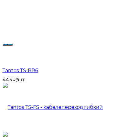
Tantos TS-BR6
443
₽
/
шт.