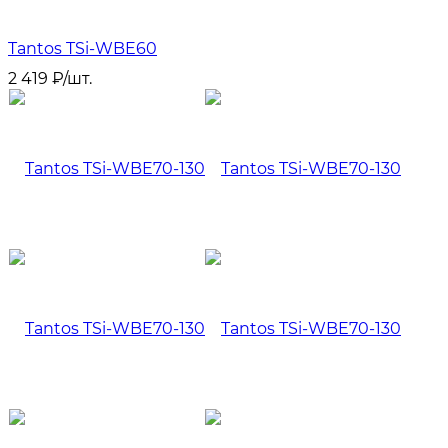
Tantos TSi-WBE60
2 419
₽
/
шт.