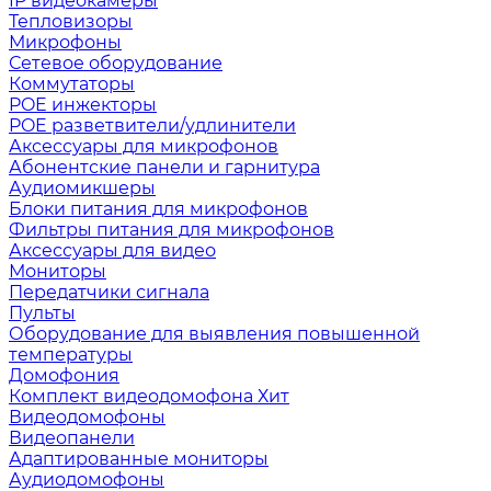
IP видеокамеры
Тепловизоры
Микрофоны
Сетевое оборудование
Коммутаторы
POE инжекторы
POE разветвители/удлинители
Аксессуары для микрофонов
Абонентские панели и гарнитура
Аудиомикшеры
Блоки питания для микрофонов
Фильтры питания для микрофонов
Аксессуары для видео
Мониторы
Передатчики сигнала
Пульты
Оборудование для выявления повышенной
температуры
Домофония
Комплект видеодомофона
Хит
Видеодомофоны
Видеопанели
Адаптированные мониторы
Аудиодомофоны