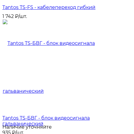
Tantos TS-FS - кабелепереход гибкий
1 742
₽
/
шт.
Tantos TS-БВГ - блок видеосигнала
гальванический
Наличие уточняйте
935
₽
/
шт.