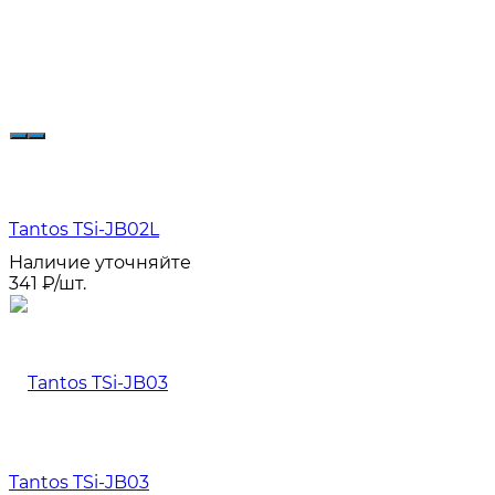
Tantos TSi-JB02L
Наличие уточняйте
341
₽
/
шт.
Tantos TSi-JB03