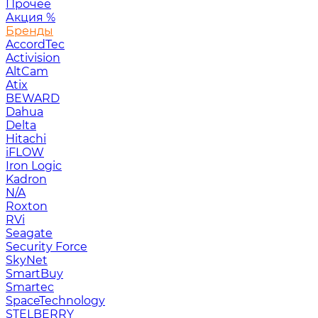
Прочее
Акция
%
Бренды
AccordTec
Activision
AltCam
Atix
BEWARD
Dahua
Delta
Hitachi
iFLOW
Iron Logic
Kadron
N/A
Roxton
RVi
Seagate
Security Force
SkyNet
SmartBuy
Smartec
SpaceTechnology
STELBERRY