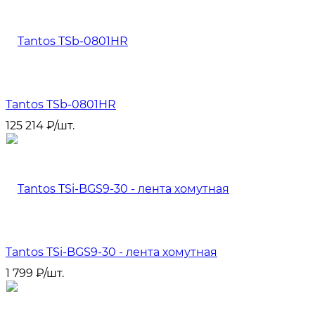
Tantos TSb-0801HR
125 214
₽
/
шт.
Tantos TSi-BGS9-30 - лента хомутная
1 799
₽
/
шт.