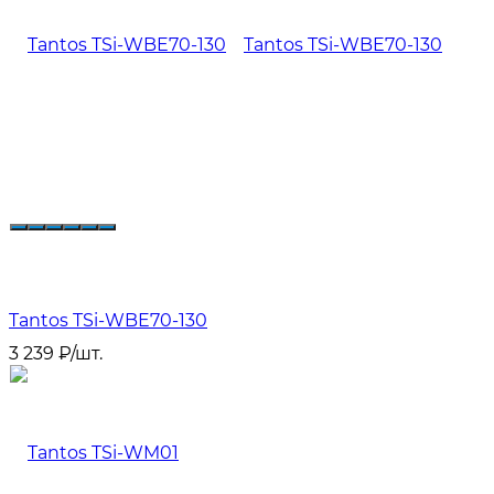
Tantos TSi-WBE70-130
3 239
₽
/
шт.