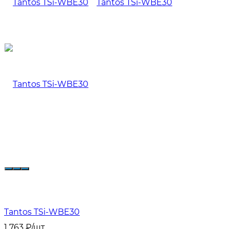
Tantos TSi-WBE30
1 763
₽
/
шт.