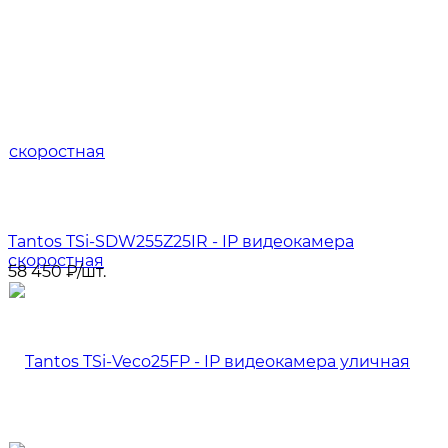
Tantos TSi-SDW255Z25IR - IP видеокамера
скоростная
58 450
₽
/
шт.