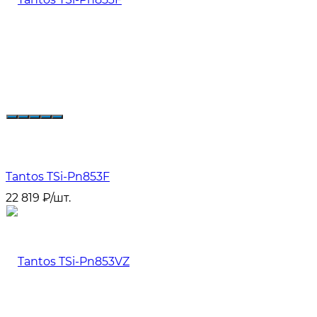
Tantos TSi-Pn853F
22 819
₽
/
шт.