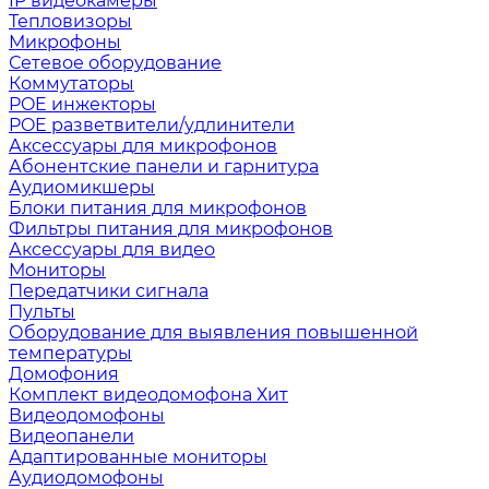
IP видеокамеры
Тепловизоры
Микрофоны
Сетевое оборудование
Коммутаторы
POE инжекторы
POE разветвители/удлинители
Аксессуары для микрофонов
Абонентские панели и гарнитура
Аудиомикшеры
Блоки питания для микрофонов
Фильтры питания для микрофонов
Аксессуары для видео
Мониторы
Передатчики сигнала
Пульты
Оборудование для выявления повышенной
температуры
Домофония
Комплект видеодомофона
Хит
Видеодомофоны
Видеопанели
Адаптированные мониторы
Аудиодомофоны