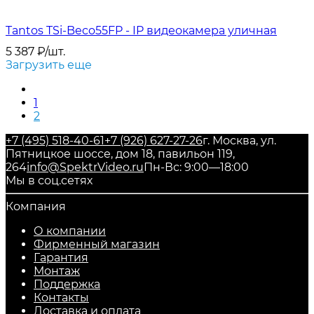
Tantos TSi-Beco55FP - IP видеокамера уличная
5 387
₽
/
шт.
Загрузить еще
1
2
+7 (495) 518-40-61
+7 (926) 627-27-26
г. Москва, ул.
Пятницкое шоссе, дом 18, павильон 119,
264
info@SpektrVideo.ru
Пн-Вс: 9:00—18:00
Мы в соц.сетях
Компания
О компании
Фирменный магазин
Гарантия
Монтаж
Поддержка
Контакты
Доставка и оплата