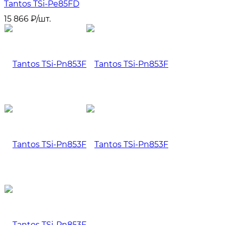
Tantos TSi-Pe85FD
15 866
₽
/
шт.