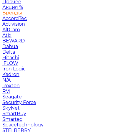
Прочее
Акция
%
Бренды
AccordTec
Activision
AltCam
Atix
BEWARD
Dahua
Delta
Hitachi
iFLOW
Iron Logic
Kadron
N/A
Roxton
RVi
Seagate
Security Force
SkyNet
SmartBuy
Smartec
SpaceTechnology
STELBERRY