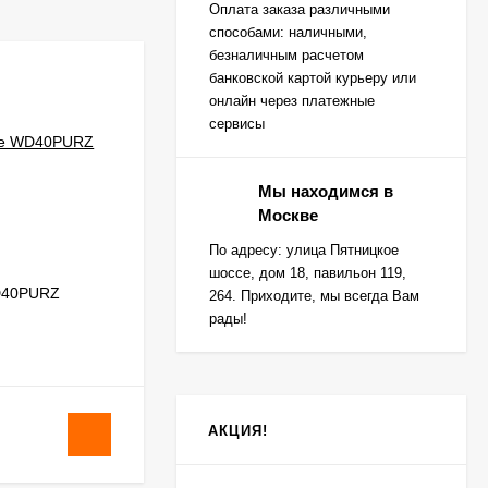
Оплата заказа различными
способами: наличными,
безналичным расчетом
банковской картой курьеру или
онлайн через платежные
сервисы
Мы находимся в
Москве
По адресу: улица Пятницкое
шоссе, дом 18, павильон 119,
WD40PURZ
Western Digital Purple WD20PURZ
264. Приходите, мы всегда Вам
рады!
В НАЛИЧИИ
АКЦИЯ!
15 400
₽
/
шт.