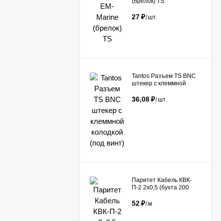
(брелок) TS
27
₽
/
шт.
Tantos Разъем TS BNC
штекер с клеммной
колодкой (под винт)​
36,08
₽
/
шт.
Паритет Кабель КВК-
П-2 2х0,5 (бухта 200
метров)
52
₽
/
м