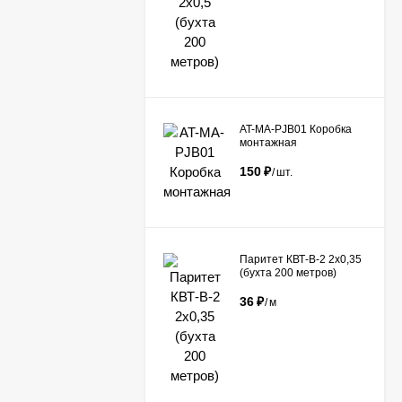
AT-MA-PJB01 Коробка
монтажная
150
₽
/
шт.
Паритет КВТ-В-2 2х0,35
(бухта 200 метров)
36
₽
/
м