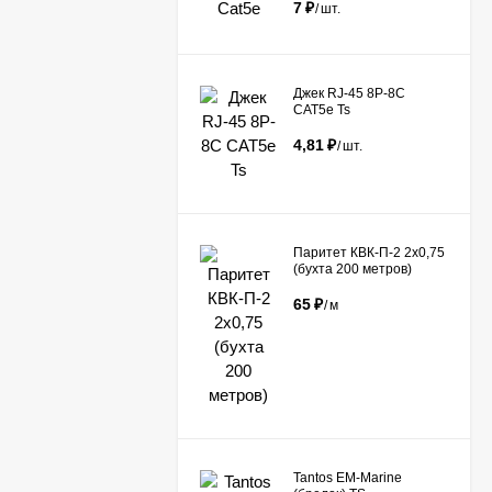
7
₽
/
шт.
Джек RJ-45 8P-8C
CAT5e Ts
4,81
₽
/
шт.
Паритет КВК-П-2 2х0,75
(бухта 200 метров)
65
₽
/
м
Tantos EM-Marine