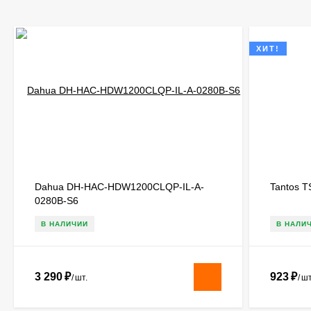
ХИТ!
Dahua DH-HAC-HDW1200CLQP-IL-A-
Tantos T
0280B-S6
В НАЛИЧИИ
В НАЛИ
3 290
₽
923
₽
/
шт.
/
шт