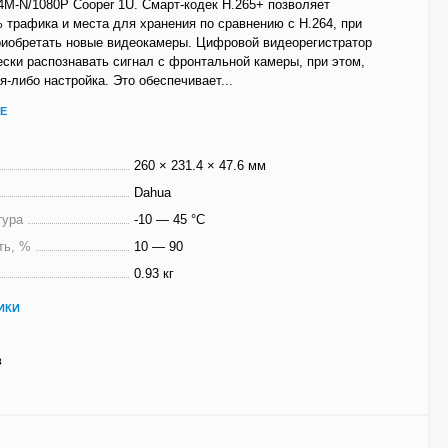
4M-N/1080P Cooper 1U. Смарт-кодек H.265+ позволяет
 трафика и места для хранения по сравнению с H.264, при
риобретать новые видеокамеры. Цифровой видеорегистратор
ски распознавать сигнал с фронтальной камеры, при этом,
я-либо настройка. Это обеспечивает...
Е
260 × 231.4 × 47.6 мм
Dahua
тура
-10 — 45 °C
ть, %
10 — 90
0.93 кг
ИКИ
3