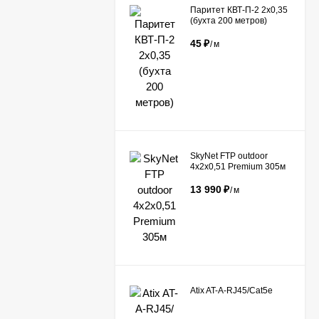
Паритет КВТ-П-2 2х0,35
(бухта 200 метров)
45
₽
/
м
​SkyNet FTP outdoor
4x2x0,51 Premium 305м
13 990
₽
/
м
Atix AT-A-RJ45/Сat5e