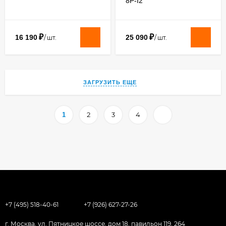
8P-I2
₽
₽
16 190
25 090
/
шт.
/
шт.
ЗАГРУЗИТЬ ЕЩЕ
2
3
4
1
+7 (495) 518-40-61
+7 (926) 627-27-26
г. Москва, ул. Пятницкое шоссе, дом 18, павильон 119, 264