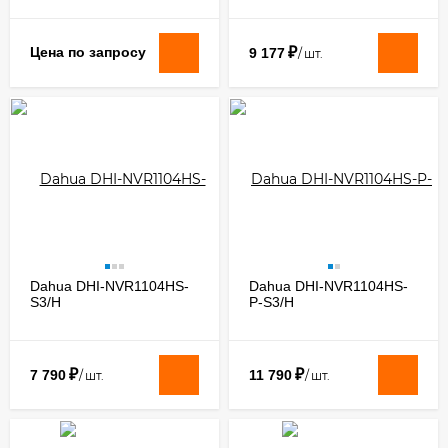
₽
Цена по запросу
9 177
/
шт.
Dahua DHI-NVR1104HS-
Dahua DHI-NVR1104HS-
S3/H
P-S3/H
₽
₽
7 790
11 790
/
шт.
/
шт.