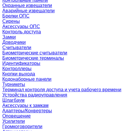
Контрольные панели
Охранные извещатели
Аварийные извещатели
Брелки ОПС
Сирены
Аксессуары ОПС
Контроль доступа
Замки
Доводчики
Считыватели
Биометрические считыватели
Биометрические терминалы
Идентификаторы
Контроллеры
Кнопки выхода
Кодонаборные панели
Турникеты
Терминал контроля доступа и учета рабочего времени
Устройства радиоуправления
Шлагбаум
Аксессуары к замкам
Адаптеры/Конвертеры
Оповещение
Усилители
Громкоговорители