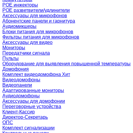
POE инжекторы
POE разветвители/удлинители
Аксессуары для микрофонов
Абонентские панели и гарнитура
Аудиомикшеры
Блоки питания для микрофонов
Фильтры питания для микрофонов
Аксессуары для видео
Мониторы
Передатчики сигнала
Пульты
Оборудование для выявления повышенной температуры
Домофония
Комплект видеодомофона
Хит
Видеодомофоны
Видеопанели
Адаптированные мониторы
Аудиодомофоны
Аксессуары для домофонии
Переговорные устройства
Клиент-Кассир
Директор-Секретарь
ОПС
Комплект сигнализации