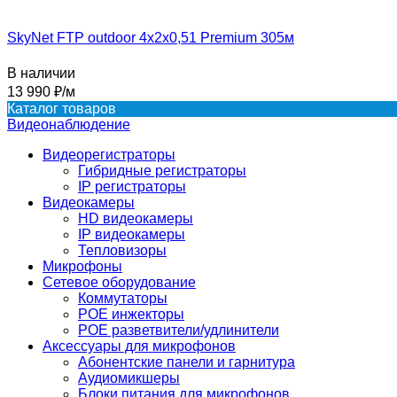
​SkyNet FTP outdoor 4x2x0,51 Premium 305м
В наличии
13 990
₽
/
м
Каталог товаров
Видеонаблюдение
Видеорегистраторы
Гибридные регистраторы
IP регистраторы
Видеокамеры
HD видеокамеры
IP видеокамеры
Тепловизоры
Микрофоны
Сетевое оборудование
Коммутаторы
POE инжекторы
POE разветвители/удлинители
Аксессуары для микрофонов
Абонентские панели и гарнитура
Аудиомикшеры
Блоки питания для микрофонов