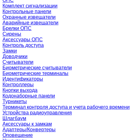
ОПС
Комплект сигнализации
Контрольные панели
Охранные извещатели
Аварийные извещатели
Брелки ОПС
Сирены
Аксессуары ОПС
Контроль доступа
Замки
Доводчики
Считыватели
Биометрические считыватели
Биометрические терминалы
Идентификаторы
Контроллеры
Кнопки выхода
Кодонаборные панели
Турникеты
Терминал контроля доступа и учета рабочего времени
Устройства радиоуправления
Шлагбаум
Аксессуары к замкам
Адаптеры/Конвертеры
Оповещение