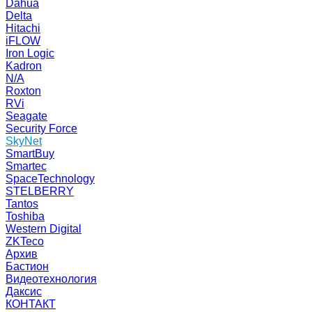
Dahua
Delta
Hitachi
iFLOW
Iron Logic
Kadron
N/A
Roxton
RVi
Seagate
Security Force
SkyNet
SmartBuy
Smartec
SpaceTechnology
STELBERRY
Tantos
Toshiba
Western Digital
ZKTeco
Архив
Бастион
Видеотехнология
Даксис
КОНТАКТ