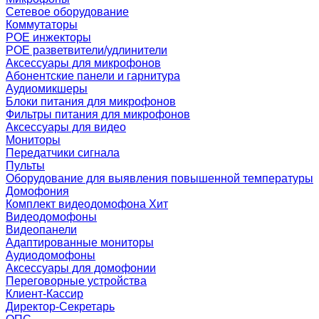
Сетевое оборудование
Коммутаторы
POE инжекторы
POE разветвители/удлинители
Аксессуары для микрофонов
Абонентские панели и гарнитура
Аудиомикшеры
Блоки питания для микрофонов
Фильтры питания для микрофонов
Аксессуары для видео
Мониторы
Передатчики сигнала
Пульты
Оборудование для выявления повышенной температуры
Домофония
Комплект видеодомофона
Хит
Видеодомофоны
Видеопанели
Адаптированные мониторы
Аудиодомофоны
Аксессуары для домофонии
Переговорные устройства
Клиент-Кассир
Директор-Секретарь